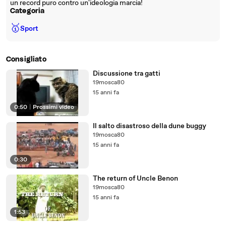
un record puro contro un'ideologia marcia!
Categoria
🥇
Sport
Consigliato
Discussione tra gatti
19mosca80
15 anni fa
0:50
|
Prossimi video
Il salto disastroso della dune buggy
19mosca80
15 anni fa
0:30
The return of Uncle Benon
19mosca80
15 anni fa
1:53