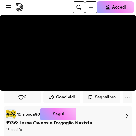
Vai al lettore
Passa al contenuto principale
Accedi
2
Condividi
Segnalibro
Segui
19mosca80
1936: Jesse Owens e l'orgoglio Nazista
18 anni fa