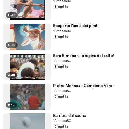
19mosca80
18 anni fa
0:48
Scoperta l'isola dei pirati
19mosca80
18 anni fa
0:35
Sara Simenoni la regina del salto!
19mosca80
18 anni fa
3:38
Pietro Mennea - Campione Vero -
19mosca80
18 anni fa
6:13
Barriera del suono
19mosca80
18 anni fa