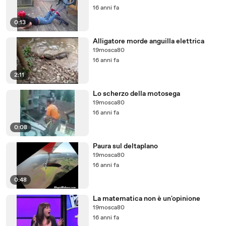
16 anni fa
0:13
Alligatore morde anguilla elettrica
19mosca80
16 anni fa
2:11
Lo scherzo della motosega
19mosca80
16 anni fa
0:08
Paura sul deltaplano
19mosca80
16 anni fa
0:48
La matematica non è un'opinione
19mosca80
16 anni fa