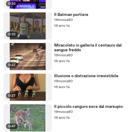
0:32
Il Batman portiere
19mosca80
16 anni fa
0:32
Miracolato in galleria il centauro dal
sangue freddo
19mosca80
16 anni fa
0:27
Illusione o distrazione irresistibile
19mosca80
16 anni fa
0:27
Il piccolo canguro esce dal marsupio
19mosca80
16 anni fa
0:47