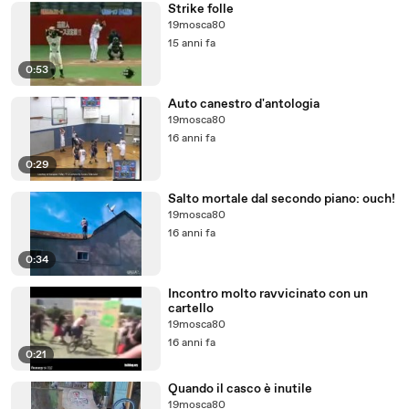
Strike folle
19mosca80
15 anni fa
0:53
Auto canestro d'antologia
19mosca80
16 anni fa
0:29
Salto mortale dal secondo piano: ouch!
19mosca80
16 anni fa
0:34
Incontro molto ravvicinato con un
cartello
19mosca80
16 anni fa
0:21
Quando il casco è inutile
19mosca80