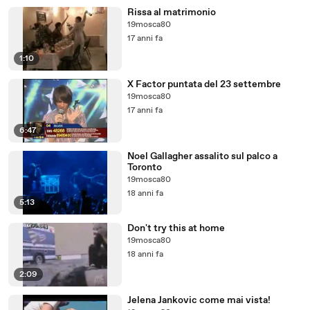
Rissa al matrimonio
19mosca80
17 anni fa
1:10
X Factor puntata del 23 settembre
19mosca80
17 anni fa
6:47
Noel Gallagher assalito sul palco a
Toronto
19mosca80
18 anni fa
5:13
Don't try this at home
19mosca80
18 anni fa
2:09
Jelena Jankovic come mai vista!