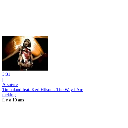
3:31
|
À suivre
Timbaland feat. Keri Hilson - The Way I Are
theking
il y a 19 ans