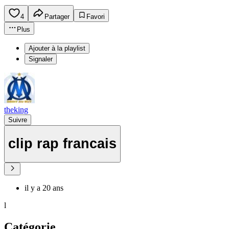
4
Partager
Favori
Plus
Ajouter à la playlist
Signaler
theking
Suivre
clip rap francais
il y a 20 ans
l
Catégorie