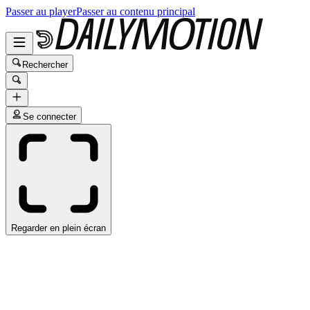
Passer au player
Passer au contenu principal
Rechercher
Se connecter
Regarder en plein écran