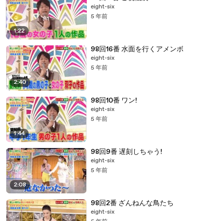
eight-six
5 年前
1:22
98回16番 水面を行くアメンボ
eight-six
5 年前
2:40
98回10番 ワン!
eight-six
5 年前
1:44
98回9番 遅刻しちゃう!
eight-six
5 年前
2:08
98回2番 ざんねんな鳥たち
eight-six