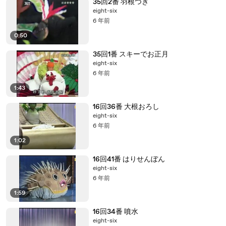
35回2番 羽根つき
eight-six
6 年前
0:50
35回1番 スキーでお正月
eight-six
6 年前
1:43
16回36番 大根おろし
eight-six
6 年前
1:02
16回41番 はりせんぼん
eight-six
6 年前
1:59
16回34番 噴水
eight-six