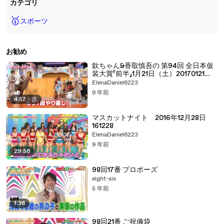
カテゴリ
🥇
スポーツ
お勧め
欽ちゃん&香取慎吾の 第94回 全日本仮
装大賞「前半」1月21日（土）20170121
part 2/2
ElenaDaniel6223
9 年前
4:57
|
次
マスカットナイト 2016年12月28日
161228
ElenaDaniel6223
9 年前
29:56
98回17番 プロポーズ
eight-six
5 年前
1:36
98回21番 ご祝儀袋