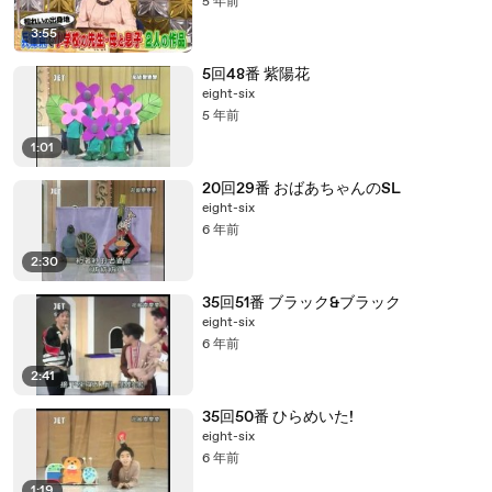
5 年前
3:55
5回48番 紫陽花
eight-six
5 年前
1:01
20回29番 おばあちゃんのSL
eight-six
6 年前
2:30
35回51番 ブラック&ブラック
eight-six
6 年前
2:41
35回50番 ひらめいた!
eight-six
6 年前
1:19