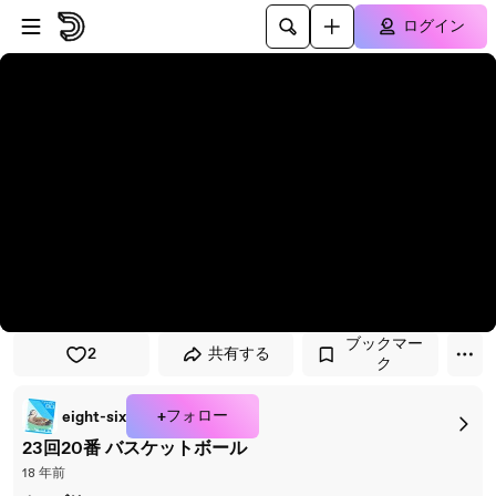
プレイヤーにスキップ
メインコンテンツにスキップ
ログイン
ブックマー
2
共有する
ク
+フォロー
eight-six
23回20番 バスケットボール
18 年前