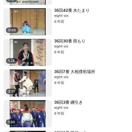
35回42番 水たまり
eight-six
6 年前
0:50
35回30番 雨もり
eight-six
6 年前
1:28
35回7番 大相撲初場所
eight-six
6 年前
2:31
35回3番 綱引き
eight-six
6 年前
1:50