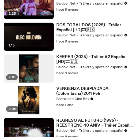
Baldovi.Net - Tráilers y spots en español
hace 9 meses
2:25
DOS FORAJIDOS (2025) - Tráiler
Español [HD]🎞️🇪🇸
Baldovi.Net - Tráilers y spots en español
hace 9 meses
1:15
KEEPER (2025) - Tráiler #2 Español
[HD]🎞️🇪🇸
Baldovi.Net - Tráilers y spots en español
hace 9 meses
2:18
VENGENZA DESPIADADA
(Colombiana) 2011 Peli
Castellano Cine Box
hace 1 año
2:09
REGRESO AL FUTURO (1985) -
REESTRENO 40 ANIV - Tráiler Español
[HD]🎞️🇪🇸
Baldovi.Net - Tráilers y spots en español