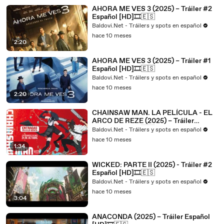
AHORA ME VES 3 (2025) – Tráiler #2
Español [HD]🎞️🇪🇸
Baldovi.Net - Tráilers y spots en español
hace 10 meses
2:20
AHORA ME VES 3 (2025) – Tráiler #1
Español [HD]🎞️🇪🇸
Baldovi.Net - Tráilers y spots en español
hace 10 meses
2:20
CHAINSAW MAN. LA PELÍCULA - EL
ARCO DE REZE (2025) – Tráiler
Español [HD]🎞️🇪🇸
Baldovi.Net - Tráilers y spots en español
hace 10 meses
1:34
WICKED: PARTE II (2025) - Tráiler #2
Español [HD]🎞️🇪🇸
Baldovi.Net - Tráilers y spots en español
hace 10 meses
3:04
ANACONDA (2025) – Tráiler Español