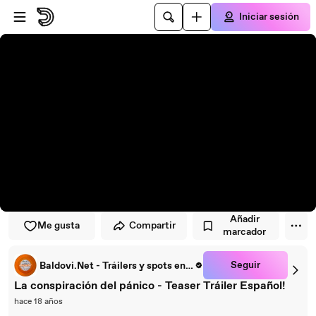
Saltar al reproductor
Saltar al contenido principal
Iniciar sesión
Añadir
Me gusta
Compartir
marcador
Seguir
Baldovi.Net - Tráilers y spots en español
La conspiración del pánico - Teaser Tráiler Español!
hace 18 años