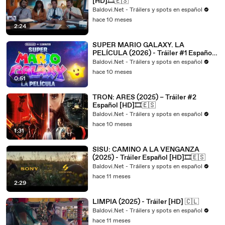
[HD]🎞️🇪🇸
Baldovi.Net - Tráilers y spots en español
hace 10 meses
2:24
SUPER MARIO GALAXY. LA
PELÍCULA (2026) - Tráiler #1 Español
[HD]🎞️🇪🇸
Baldovi.Net - Tráilers y spots en español
hace 10 meses
0:51
TRON: ARES (2025) – Tráiler #2
Español [HD]🎞️🇪🇸
Baldovi.Net - Tráilers y spots en español
hace 10 meses
1:31
SISU: CAMINO A LA VENGANZA
(2025) - Tráiler Español [HD]🎞️🇪🇸
Baldovi.Net - Tráilers y spots en español
hace 11 meses
2:29
LIMPIA (2025) - Tráiler [HD] 🇨🇱
Baldovi.Net - Tráilers y spots en español
hace 11 meses