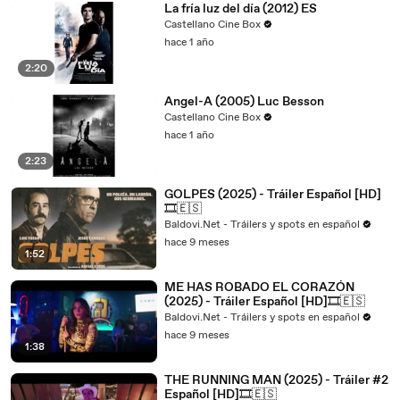
La fría luz del día (2012) ES
Castellano Cine Box
hace 1 año
2:20
Angel-A (2005) Luc Besson
Castellano Cine Box
hace 1 año
2:23
GOLPES (2025) - Tráiler Español [HD]
🎞️🇪🇸
Baldovi.Net - Tráilers y spots en español
hace 9 meses
1:52
ME HAS ROBADO EL CORAZÓN
(2025) - Tráiler Español [HD]🎞️🇪🇸
Baldovi.Net - Tráilers y spots en español
hace 9 meses
1:38
THE RUNNING MAN (2025) - Tráiler #2
Español [HD]🎞️🇪🇸