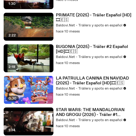
hace 9 meses
1:30
PRIMATE (2025) - Tráiler Español [HD]
🎞️🇪🇸
Baldovi.Net - Tráilers y spots en español
hace 10 meses
2:22
BUGONIA (2025) - Tráiler #2 Español
[HD]🎞️🇪🇸
Baldovi.Net - Tráilers y spots en español
hace 10 meses
2:18
LA PATRULLA CANINA EN NAVIDAD
(2025) - Tráiler Español [HD]🎞️🇪🇸
Baldovi.Net - Tráilers y spots en español
hace 10 meses
0:30
STAR WARS: THE MANDALORIAN
AND GROGU (2026) - Tráiler #1
Español [HD]🎞️🇪🇸
Baldovi.Net - Tráilers y spots en español
hace 10 meses
1:34