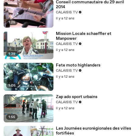
Conseil communautaire du 29 avril
2014
CALAISIS TV
il y a 12 ans
1:25
Mission Locale schaeffler et
Manpower
CALAISIS TV
il y a 12 ans
1:39
Fete moto highlanders
CALAISIS TV
il y a 12 ans
1:05
Zap ado sport urbains
CALAISIS TV
il y a 12 ans
1:55
Les Journées eurorégionales des villes
fortifiées