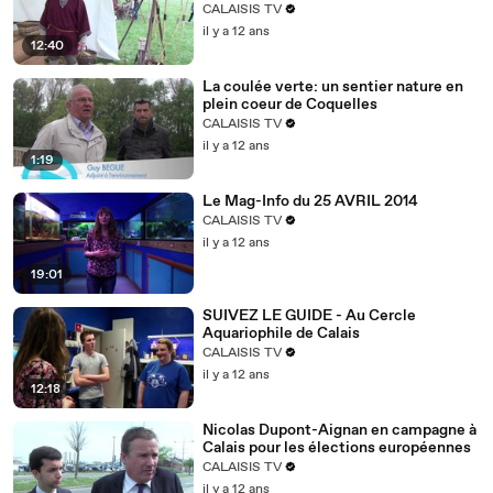
CALAISIS TV
il y a 12 ans
12:40
La coulée verte: un sentier nature en
plein coeur de Coquelles
CALAISIS TV
il y a 12 ans
1:19
Le Mag-Info du 25 AVRIL 2014
CALAISIS TV
il y a 12 ans
19:01
SUIVEZ LE GUIDE - Au Cercle
Aquariophile de Calais
CALAISIS TV
il y a 12 ans
12:18
Nicolas Dupont-Aignan en campagne à
Calais pour les élections européennes
CALAISIS TV
il y a 12 ans