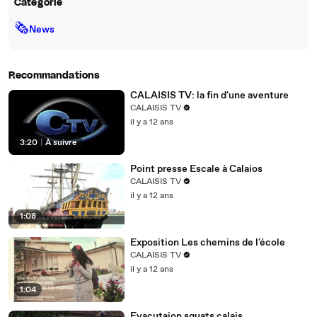
Catégorie
🗞
News
Recommandations
CALAISIS TV: la fin d'une aventure
CALAISIS TV
il y a 12 ans
3:20
|
À suivre
Point presse Escale à Calaios
CALAISIS TV
il y a 12 ans
1:08
Exposition Les chemins de l'école
CALAISIS TV
il y a 12 ans
1:04
Evacutaion squats calais