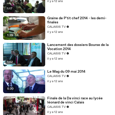
il y a 12 ans
1:17
Graine de P'tit chef 2014 - les demi-
finales
CALAISIS TV
il y a 12 ans
1:39
Lancement des dossiers Bourse de la
Vocation 2014
CALAISIS TV
il y a 12 ans
1:52
Le Mag du 09 mai 2014
CALAISIS TV
il y a 12 ans
5:30
Finale de la Da vinci race au lycée
léonard de vinci Calais
CALAISIS TV
il y a 12 ans