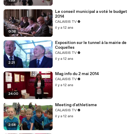
1:59
Le conseil municipal a voté le budget
2014
CALAISIS TV
il y a 12 ans
0:38
Exposition sur le tunnel à la mairie de
Coquelles
CALAISIS TV
il y a 12 ans
2:21
Mag info du 2 mai 2014
CALAISIS TV
il y a 12 ans
24:00
Meeting d'athletisme
CALAISIS TV
il y a 12 ans
2:54