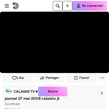
Passer au player
Passer au contenu principal
Se connecter
Like
Partager
Favori
Suivre
CALAISIS TV
journal 27 mai 2008 calaistv jt
il y a 18 ans