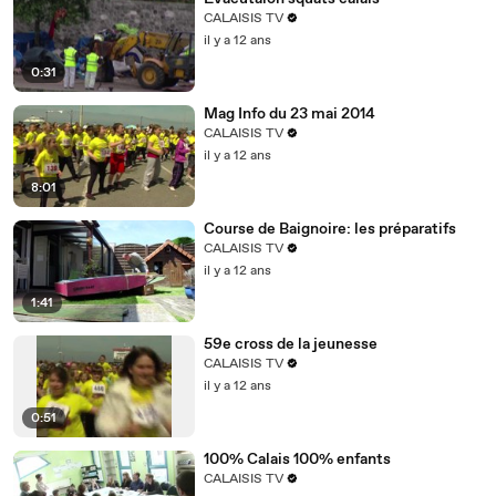
CALAISIS TV
il y a 12 ans
0:31
Mag Info du 23 mai 2014
CALAISIS TV
il y a 12 ans
8:01
Course de Baignoire: les préparatifs
CALAISIS TV
il y a 12 ans
1:41
59e cross de la jeunesse
CALAISIS TV
il y a 12 ans
0:51
100% Calais 100% enfants
CALAISIS TV