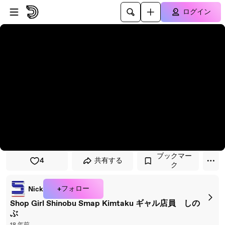
プレイヤーにスキップ
メインコンテンツにスキップ
ログイン
ブックマー
4
共有する
ク
+フォロー
Nick
Shop Girl Shinobu Smap Kimtaku ギャル店員 しの
ぶ