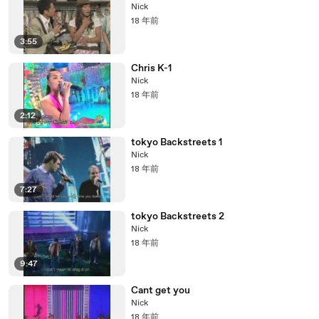
Nick
18 年前
3:55
Chris K-1
Nick
18 年前
2:12
tokyo Backstreets 1
Nick
18 年前
7:27
tokyo Backstreets 2
Nick
18 年前
9:47
Cant get you
Nick
18 年前