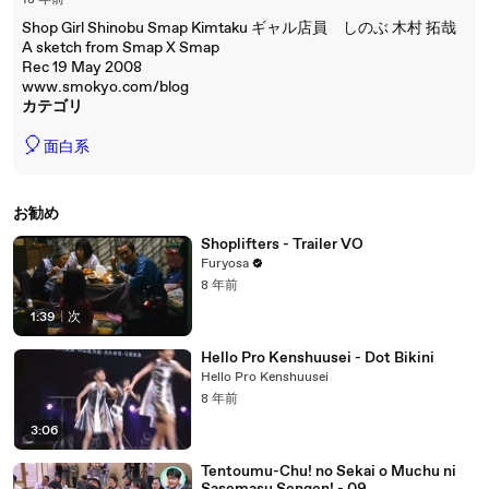
18 年前
Shop Girl Shinobu Smap Kimtaku ギャル店員 しのぶ 木村 拓哉
A sketch from Smap X Smap
Rec 19 May 2008
www.smokyo.com/blog
カテゴリ
🎈
面白系
お勧め
Shoplifters - Trailer VO
Furyosa
8 年前
1:39
|
次
Hello Pro Kenshuusei - Dot Bikini
Hello Pro Kenshuusei
8 年前
3:06
Tentoumu-Chu! no Sekai o Muchu ni