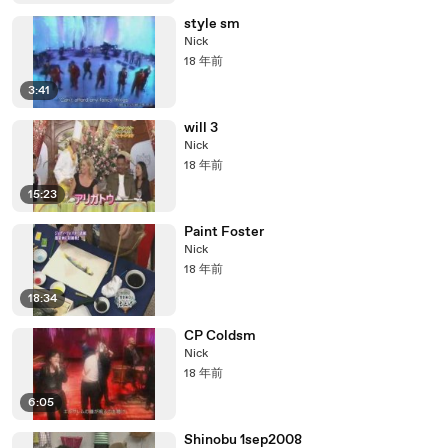
style sm
Nick
18 年前
3:41
will 3
Nick
18 年前
15:23
Paint Foster
Nick
18 年前
18:34
CP Coldsm
Nick
18 年前
6:05
Shinobu 1sep2008