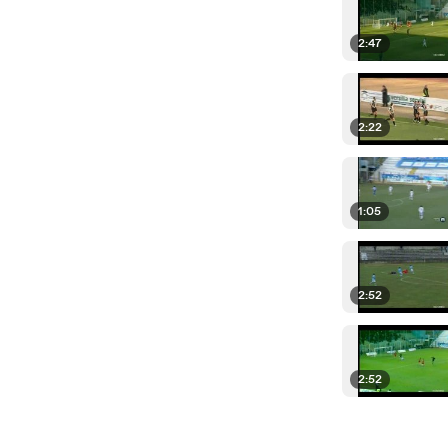
2:47
2:22
1:05
2:52
2:52