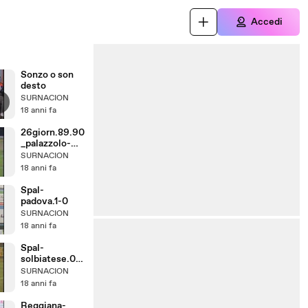
Accedi
Sonzo o son
desto
SURNACION
18 anni fa
26giorn.89.90
_palazzolo-
spal_1-1
SURNACION
18 anni fa
Spal-
padova.1-0
SURNACION
18 anni fa
Spal-
solbiatese.0-
0.25giorn.198
SURNACION
9.90
18 anni fa
Reggiana-