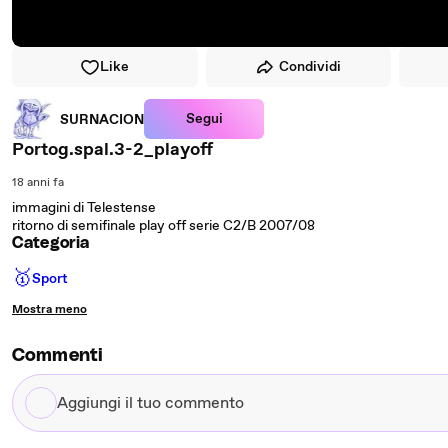
Like
Condividi
Segui
SURNACION
Portog.spal.3-2_playoff
18 anni fa
immagini di Telestense
ritorno di semifinale play off serie C2/B 2007/08
Categoria
🥇
Sport
Mostra meno
Commenti
Aggiungi
il
tuo