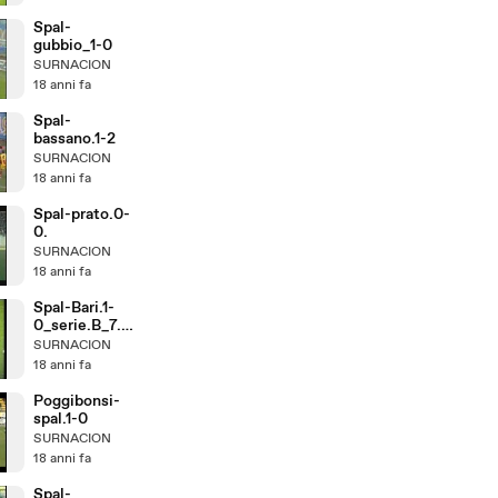
Spal-
gubbio_1-0
SURNACION
18 anni fa
Spal-
bassano.1-2
SURNACION
18 anni fa
Spal-prato.0-
0.
SURNACION
18 anni fa
Spal-Bari.1-
0_serie.B_7.gi
orn_92.93
SURNACION
18 anni fa
Poggibonsi-
spal.1-0
SURNACION
18 anni fa
Spal-