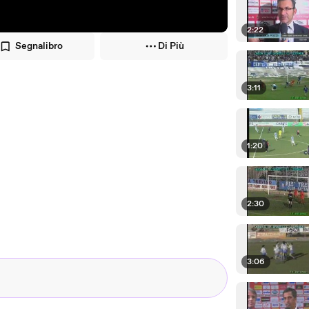
2:22
Segnalibro
Di Più
3:11
1:20
2:30
3:06