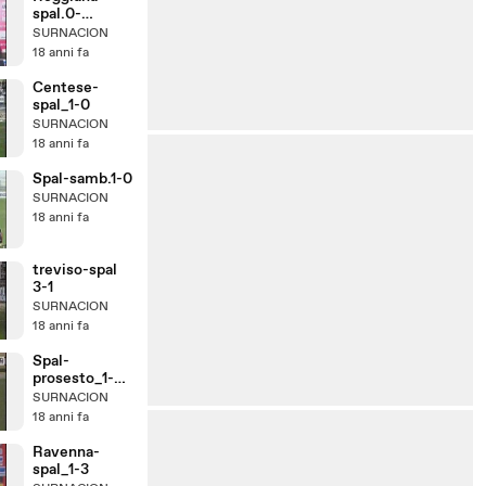
spal.0-
2_2008.09
SURNACION
18 anni fa
Centese-
spal_1-0
SURNACION
18 anni fa
Spal-samb.1-0
SURNACION
18 anni fa
treviso-spal
3-1
SURNACION
18 anni fa
Spal-
prosesto_1-
0_89.90
SURNACION
18 anni fa
Ravenna-
spal_1-3