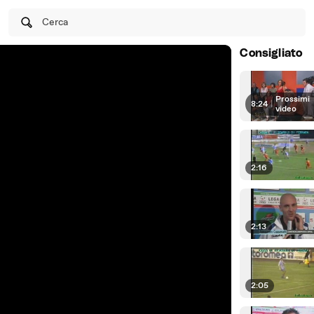
Cerca
Consigliato
Prossimi
8:24
|
video
2:16
2:13
2:05