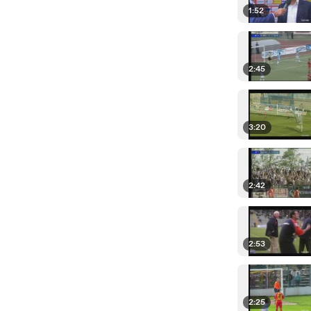
1:52
2:45
3:20
2:42
2:53
2:25