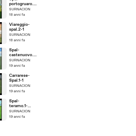
portogruaro.2
-2
SURNACION
18 anni fa
Viareggio-
spal.2-1
SURNACION
18 anni fa
Spal-
castenuovo.0
-0
SURNACION
19 anni fa
Carrarese-
Spal.1-1
SURNACION
19 anni fa
Spal-
teramo.1-
0.xvid
SURNACION
19 anni fa