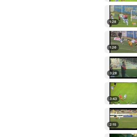
1:28
1:26
3:28
3:43
2:15