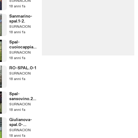
SURNACION
18 anni fa
Sanmarino-
spal.1-2.
SURNACION
18 anni fa
Spal-
cuoiocappian
o.0-2
SURNACION
18 anni fa
RO-SPAL.0-1
SURNACION
18 anni fa
Spal-
sansovino.2-
2.
SURNACION
18 anni fa
Giulianova-
spal.0-
0_2007-08
SURNACION
18 anni fa