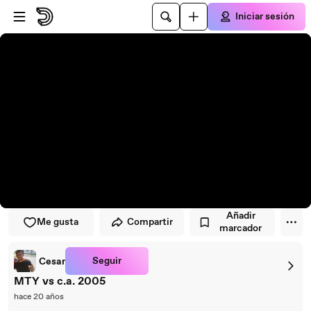
Saltar al reproductor
Saltar al contenido principal
Iniciar sesión
Añadir
Me gusta
Compartir
marcador
Seguir
Cesar
MTY vs c.a. 2005
hace 20 años