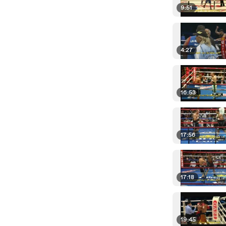
9:51
4:27
16:53
17:56
17:18
19:45