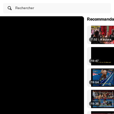
Rechercher
Recommanda
7:32
|
À suivre
19:47
19:54
19:35