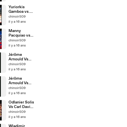
__ Part 2
Yuriorkis
Gamboa vs.
Johnathan
chinoir509
Victor Barros
il y a 16 ans
__ Part 1
Manny
Pacquiao vs
Joshua
chinoir509
Clottey __
il y a 16 ans
Highlight by
Chinoir509
Jérôme
Arnould Vs
Jamie
chinoir509
McDonnell __
il y a 16 ans
Part 2
Jérôme
Arnould Vs
Jamie
chinoir509
McDonnell __
il y a 16 ans
Part 1
Odlanier Solis
Vs Carl Davis
Drumond
chinoir509
il y a 16 ans
Wladimir