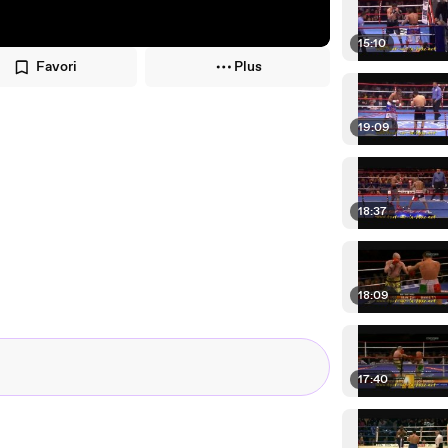
15:10
Favori
Plus
19:09
18:37
18:09
17:40