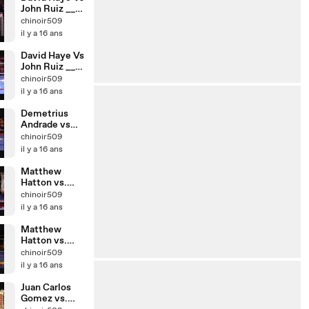
John Ruiz __
Part 2
chinoir509
il y a 16 ans
David Haye Vs
John Ruiz __
Part 1
chinoir509
il y a 16 ans
Demetrius
Andrade vs
Geoffery
chinoir509
Spruiell
il y a 16 ans
Matthew
Hatton vs.
Gianluca
chinoir509
Branco __ part
il y a 16 ans
2
Matthew
Hatton vs.
Gianluca
chinoir509
Branco __ part
il y a 16 ans
1
Juan Carlos
Gomez vs.