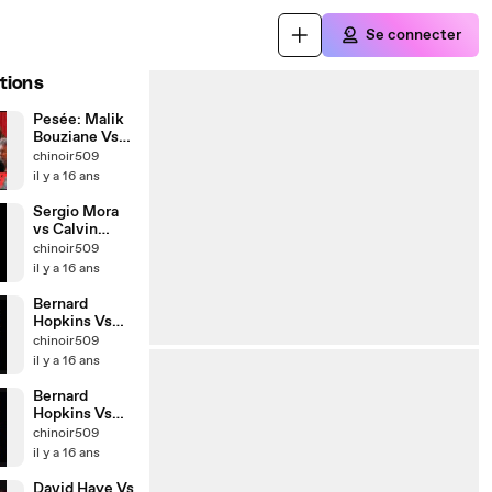
Se connecter
tions
Pesée: Malik
Bouziane Vs
Simphiwe
chinoir509
Nongqayi
il y a 16 ans
Sergio Mora
vs Calvin
Green (K.o au
chinoir509
7éme Round)
il y a 16 ans
Bernard
Hopkins Vs
Roy Jones __
chinoir509
Part 2
il y a 16 ans
Bernard
Hopkins Vs
Roy Jones __
chinoir509
Part 1
il y a 16 ans
David Haye Vs