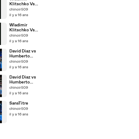
Klitschko Vs
Eddie
chinoir509
Chambers __
il y a 16 ans
Part 2
Wladimir
Klitschko Vs
Eddie
chinoir509
Chambers __
il y a 16 ans
Part 1
David Diaz vs
Humberto
Soto __ Part 2
chinoir509
il y a 16 ans
David Diaz vs
Humberto
Soto __ Part 1
chinoir509
il y a 16 ans
SansTitre
chinoir509
il y a 16 ans