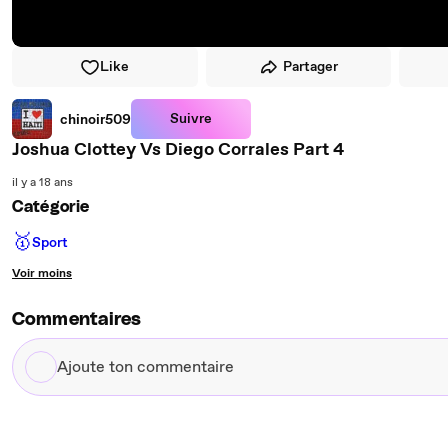
Like
Partager
Suivre
chinoir509
Joshua Clottey Vs Diego Corrales Part 4
il y a 18 ans
Catégorie
🥇
Sport
Voir moins
Commentaires
Ajoute
ton
commentaire