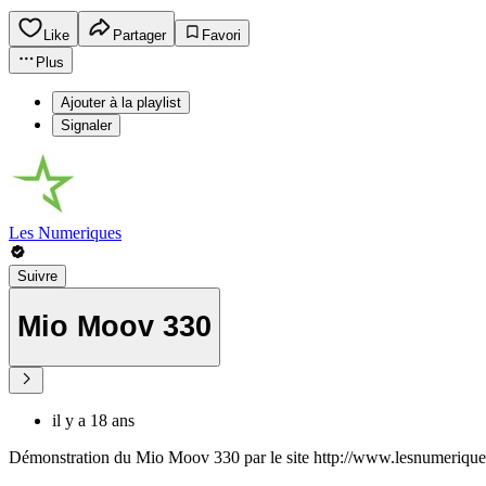
Like
Partager
Favori
Plus
Ajouter à la playlist
Signaler
Les Numeriques
Suivre
Mio Moov 330
il y a 18 ans
Démonstration du Mio Moov 330 par le site http://www.lesnumeriqu