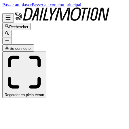
Passer au player
Passer au contenu principal
Rechercher
Se connecter
Regarder en plein écran