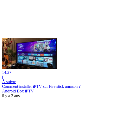
14:27
|
À suivre
Comment installer iPTV sur Fire stick amazon ?
Android Box iPTV
il y a 2 ans