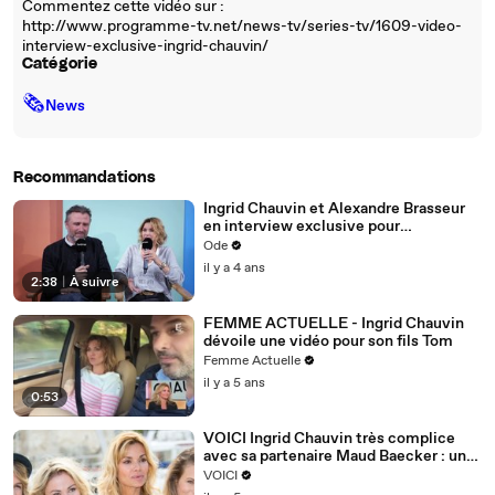
Commentez cette vidéo sur :
http://www.programme-tv.net/news-tv/series-tv/1609-video-
interview-exclusive-ingrid-chauvin/
Catégorie
🗞
News
Recommandations
Ingrid Chauvin et Alexandre Brasseur
en interview exclusive pour
Purepeople.
Ode
il y a 4 ans
2:38
|
À suivre
FEMME ACTUELLE - Ingrid Chauvin
dévoile une vidéo pour son fils Tom
Femme Actuelle
il y a 5 ans
0:53
VOICI Ingrid Chauvin très complice
avec sa partenaire Maud Baecker : un
détail choque les internautes
VOICI