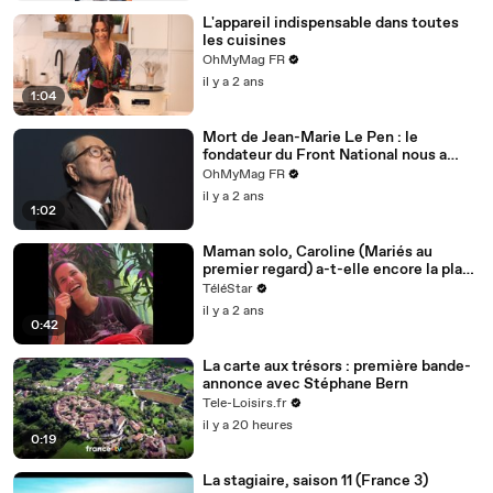
L'appareil indispensable dans toutes
les cuisines
OhMyMag FR
il y a 2 ans
1:04
Mort de Jean-Marie Le Pen : le
fondateur du Front National nous a
quittés à 96 ans
OhMyMag FR
il y a 2 ans
1:02
Maman solo, Caroline (Mariés au
premier regard) a-t-elle encore la place
pour un homme ? Sa réponse cash
TéléStar
il y a 2 ans
0:42
La carte aux trésors : première bande-
annonce avec Stéphane Bern
Tele-Loisirs.fr
il y a 20 heures
0:19
La stagiaire, saison 11 (France 3)