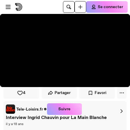
Passer au player
Passer au contenu principal
Se connecter
4
Partager
Favori
Suivre
Tele-Loisirs.fr
Interview Ingrid Chauvin pour La Main Blanche
il y a 18 ans