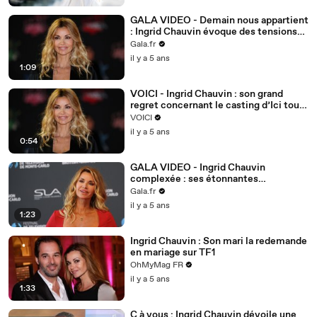
GALA VIDEO - Demain nous appartient
: Ingrid Chauvin évoque des tensions
dans la série
Gala.fr
il y a 5 ans
1:09
VOICI - Ingrid Chauvin : son grand
regret concernant le casting d’Ici tout
commence
VOICI
il y a 5 ans
0:54
GALA VIDEO - Ingrid Chauvin
complexée : ses étonnantes
confidences.
Gala.fr
il y a 5 ans
1:23
Ingrid Chauvin : Son mari la redemande
en mariage sur TF1
OhMyMag FR
il y a 5 ans
1:33
C à vous : Ingrid Chauvin dévoile une