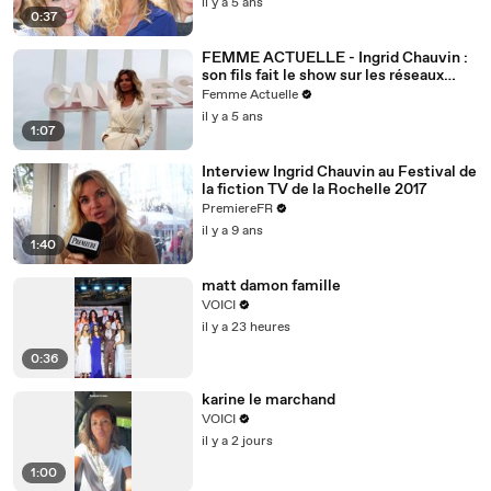
il y a 5 ans
0:37
FEMME ACTUELLE - Ingrid Chauvin :
son fils fait le show sur les réseaux
sociau
Femme Actuelle
il y a 5 ans
1:07
Interview Ingrid Chauvin au Festival de
la fiction TV de la Rochelle 2017
PremiereFR
il y a 9 ans
1:40
matt damon famille
VOICI
il y a 23 heures
0:36
karine le marchand
VOICI
il y a 2 jours
1:00