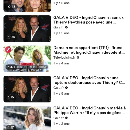
il y a 5 ans
0:43
GALA VIDEO - Ingrid Chauvin : son ex
Thierry Peythieu pose avec une
mystérieuse reine
Gala.fr
il y a 5 ans
1:06
Demain nous appartient (TF1) : Bruno
Madinier et Ingrid Chauvin dévoilent
l'intrigue de l'été
Tele-Loisirs.fr
il y a 4 ans
1:40
GALA VIDEO - Ingrid Chauvin : une
rupture douloureuse avec Thierry ? Ce
message qui en dit long
Gala.fr
il y a 5 ans
1:15
GALA VIDEO - Ingrid Chauvin mariée à
Philippe Warrin : “Il n’y a pas de gêne
entre nous”
Gala.fr
il y a 2 ans
1:17