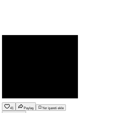
41
Paylaş
Yer işareti ekle