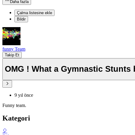
Daha fazla
Çalma listesine ekle
Bildir
funny Team
Takip Et
OMG ! What a Gymnastic Stunts b
9 yıl önce
Funny team.
Kategori
🎈