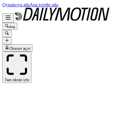
Oynatıcıya atla
Ana içeriğe atla
Ara
Oturum açın
Tam ekran izle