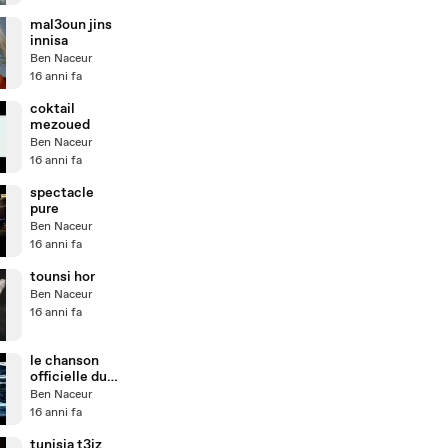
mal3oun jins
innisa
Ben Naceur
16 anni fa
coktail
mezoued
Ben Naceur
16 anni fa
spectacle
pure
Ben Naceur
16 anni fa
tounsi hor
Ben Naceur
16 anni fa
le chanson
officielle du
mondiale
Ben Naceur
16 anni fa
tunisia t3iz