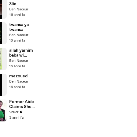
3lia
Ben Naceur
16 anni fa
twansa ya
twansa
Ben Naceur
16 anni fa
allah yarhim
baba wi
khallili ommi
Ben Naceur
16 anni fa
mezoued
Ben Naceur
16 anni fa
Former Aide
Claims She
Was Asked to
Veuer
Make a ‘Hit
3 anni fa
List’ For
Trump