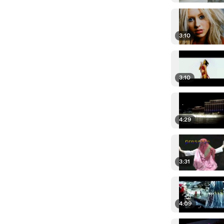
3:10
3:10
4:29
3:31
4:09