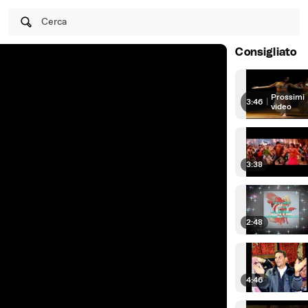
Cerca
Consigliato
Prossimi
3:46
|
video
3:38
2:48
4:46