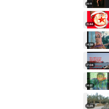
4:11
5:44
4:38
7:04
4:51
5:28