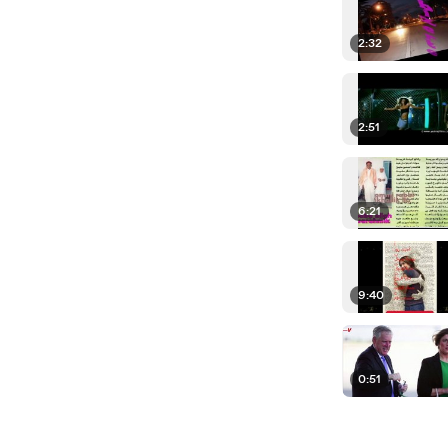
2:32
2:51
6:21
9:40
0:51