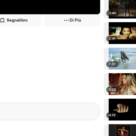
3:40
Segnalibro
Di Più
2:41
7:37
5:22
4:19