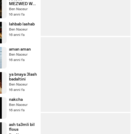
MEZWED WA
AHSAN
Ben Naceur
RAKSA
16 anni fa
lahbab lashab
Ben Naceur
16 anni fa
aman aman
Ben Naceur
16 anni fa
ya bnaya 3lash
badaltini
Ben Naceur
16 anni fa
nakcha
Ben Naceur
16 anni fa
ash ta3mli bil
flous