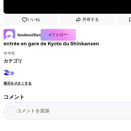
いいね
共有する
+フォロー
bouboutSan
entrée en gare de Kyoto du Shinkansen
18 年前
カテゴリ
🏖
旅
表示を小さくする
コメント
コ
メ
ン
ト