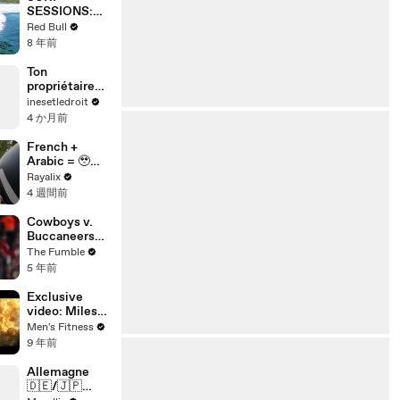
SESSIONS:
Mikala Jones
Red Bull
surfs the
8 年前
most remote
beaches in
Ton
Indonesia.
propriétaire
peut-il entrer
inesetledroit
chez toi avec
4 か月前
un double des
clés ?
French +
Arabic = 🥹
❤️‍💃🏻🛵
Rayalix
4 週間前
Cowboys v.
Buccaneers
Game
The Fumble
BLASTED For
5 年前
Being Rigged
After Ref
Exclusive
CAUGHT On
video: Miles
Hot Mic
Teller and
Men's Fitness
Making Up
Josh Brolin
9 年前
Penalties
talk intense
firefighter
Allemagne
bootcamp for
🇩🇪/🇯🇵
‘Only the