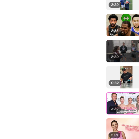
2:29
2:35
2:29
0:32
3:32
2:51