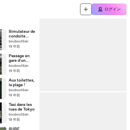
ログイン
Simulateur de
conduite
Toyota
bouboutSan
18 年前
Passage en
gare d'un
Shinkansen
bouboutSan
18 年前
Aux toilettes,
la plage !
bouboutSan
18 年前
Taxi dans les
rues de Tokyo
bouboutSan
18 年前
SURF