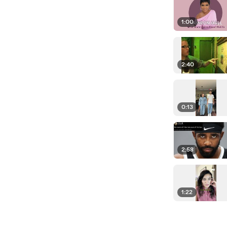
1:00
2:40
0:13
2:58
1:22