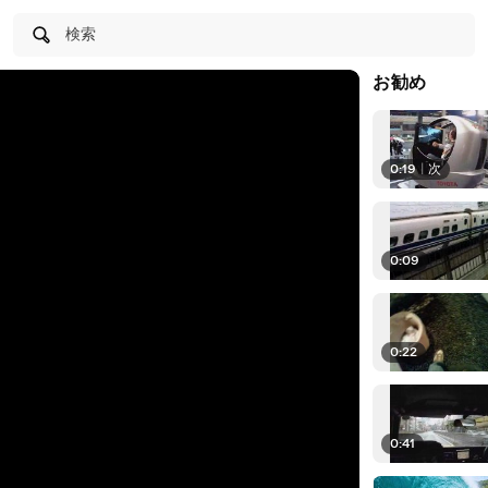
検索
お勧め
0:19
|
次
0:09
0:22
0:41