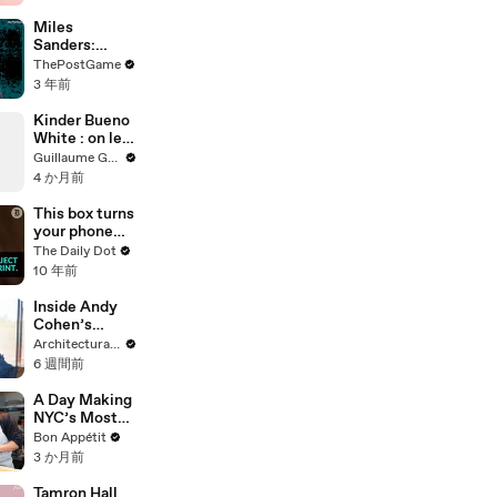
Ultimate Sam
Heughan
Miles
Impersonatio
Sanders:
n
Philadelphia
ThePostGame
Running Back
3 年前
Grew Up A
Pittsburgh
Kinder Bueno
Fan
White : on les
défonce tous
Guillaume Genou
jusqu'au
4 か月前
dernier !
This box turns
your phone
into a 3D
The Daily Dot
printer
10 年前
Inside Andy
Cohen’s
Hamptons
Architectural Digest
Beach Home
6 週間前
A Day Making
NYC’s Most
Hyped
Bon Appétit
Sandwiches
3 か月前
Tamron Hall