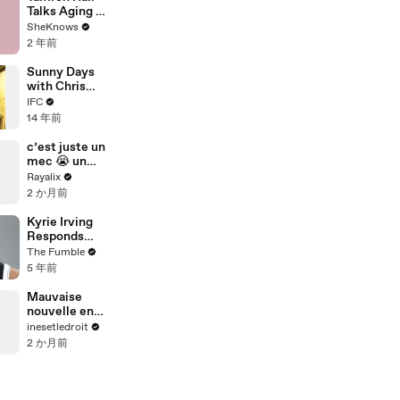
Talks Aging &
What She's
SheKnows
Loving About
2 年前
Midlife
Sunny Days
with Chris
Gethard
IFC
14 年前
c’est juste un
mec 😭 un
jean et un t-
Rayalix
shirt blanc
2 か月前
tout le week-
end et ahah
Kyrie Irving
Responds
After Social
The Fumble
Media Erupts
5 年前
Over Him
Seemingly
Mauvaise
Coming Out
nouvelle en
As An Anti-
arrivant au
inesetledroit
Masker
travail...
2 か月前