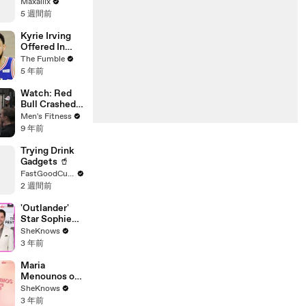
Japon qui va
Maxallix
Brave’
gagner ??
5 週間前
Kyrie Irving
Offered In
Trade For Ben
The Fumble
Simmons But
5 年前
Kevin Durant
Said HELL
Watch: Red
NO, Shut
Bull Crashed
Down Trade
Ice athletes
Men's Fitness
train with
9 年前
CrossFit star
Camille
Trying Drink
Leblanc-
Gadgets 🥤
Bazinet
FastGoodCuisine
2 週間前
'Outlander'
Star Sophie
Skelton
SheKnows
Teases Which
3 年前
Cute Family
Scene
Maria
Caitríona
Menounos on
Balfe Directed
Motherhood &
SheKnows
& Gives the
Manifestation
3 年前