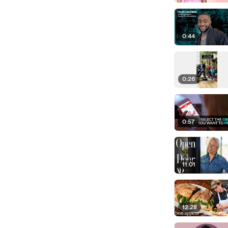
0:44
0:26
0:57
11:01
12:28