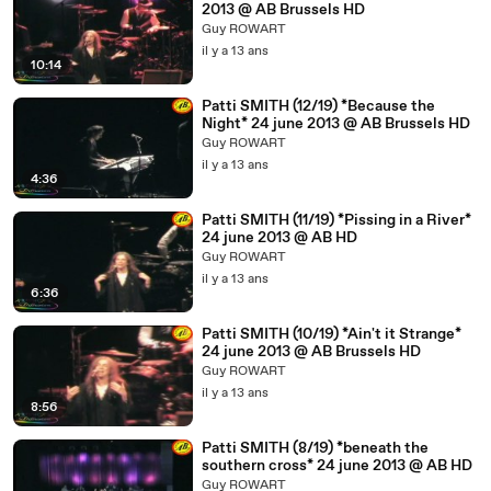
2013 @ AB Brussels HD
Guy ROWART
il y a 13 ans
10:14
Patti SMITH (12/19) *Because the
Night* 24 june 2013 @ AB Brussels HD
Guy ROWART
il y a 13 ans
4:36
Patti SMITH (11/19) *Pissing in a River*
24 june 2013 @ AB HD
Guy ROWART
il y a 13 ans
6:36
Patti SMITH (10/19) *Ain't it Strange*
24 june 2013 @ AB Brussels HD
Guy ROWART
il y a 13 ans
8:56
Patti SMITH (8/19) *beneath the
southern cross* 24 june 2013 @ AB HD
Guy ROWART