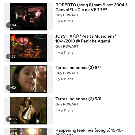
ROBERTO (song 8) sam 9 oct 2004 à
Genval °La Clé de VERRE°
Guy ROWART
il y a 11 ans
9:04
JOYSTIX (3) *Petits Musiciens*
10/4/2010 @ Péniche Agami
Guy ROWART
il y a 11 ans
3:58
Terres Indiennes (3) 6/7
Guy ROWART
il y a 11 ans
9:52
Terres Indiennes (2) 5/8
Guy ROWART
il y a 11 ans
10:32
Happening leek live (song 5) 10-10-