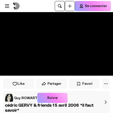
Passer au player
Passer au contenu principal
Se connecter
Like
Partager
Favori
Suivre
Guy ROWART
cédric GERVY & friends 15 avril 2006 *il faut
savoir*