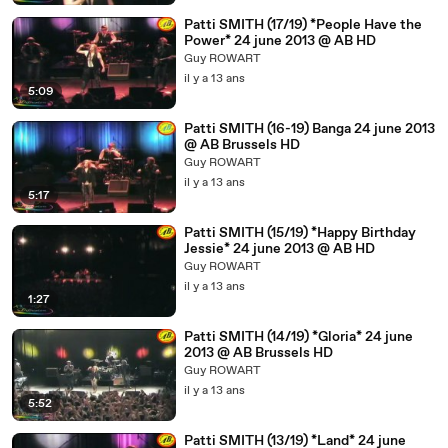
Patti SMITH (17/19) *People Have the
Power* 24 june 2013 @ AB HD
Guy ROWART
il y a 13 ans
5:09
Patti SMITH (16-19) Banga 24 june 2013
@ AB Brussels HD
Guy ROWART
il y a 13 ans
5:17
Patti SMITH (15/19) *Happy Birthday
Jessie* 24 june 2013 @ AB HD
Guy ROWART
il y a 13 ans
1:27
Patti SMITH (14/19) *Gloria* 24 june
2013 @ AB Brussels HD
Guy ROWART
il y a 13 ans
5:52
Patti SMITH (13/19) *Land* 24 june