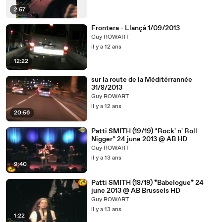
2:57
Frontera - Llançà 1/09/2013
Guy ROWART
il y a 12 ans
12:22
sur la route de la Méditérrannée
31/8/2013
Guy ROWART
il y a 12 ans
20:56
Patti SMITH (19/19) *Rock' n' Roll
Nigger* 24 june 2013 @ AB HD
Guy ROWART
il y a 13 ans
9:40
Patti SMITH (18/19) *Babelogue* 24
june 2013 @ AB Brussels HD
Guy ROWART
il y a 13 ans
1:22