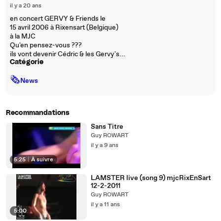
il y a 20 ans
en concert GERVY & Friends le
15 avril 2006 à Rixensart (Belgique)
à la MJC
Qu'en pensez-vous ???
ils vont devenir Cédric & les Gervy's...
Catégorie
🗞
News
Recommandations
Sans Titre
Guy ROWART
il y a 9 ans
5:25
|
À suivre
LAMSTER live (song 9) mjcRixEnSart
12-2-2011
Guy ROWART
il y a 11 ans
5:00