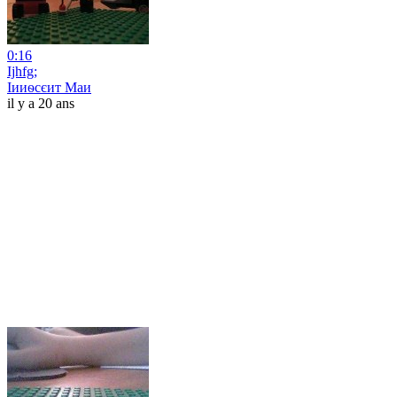
0:16
Ijhfg;
Іииѳсєит Маи
il y a 20 ans