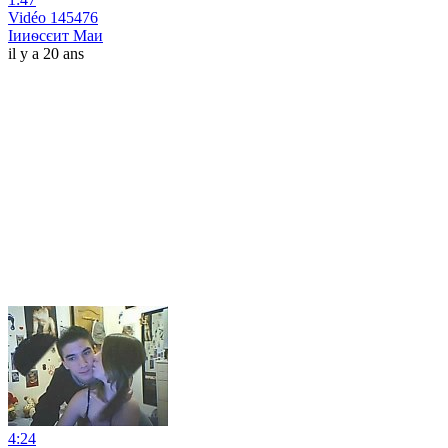
Vidéo 145476
Іииѳсєит Маи
il y a 20 ans
4:24