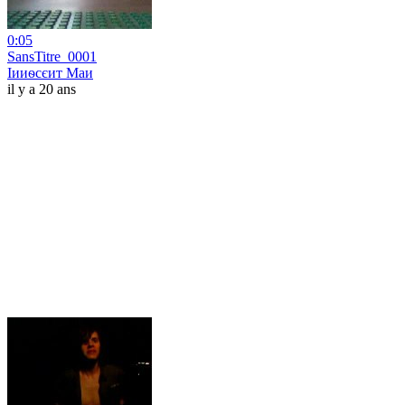
0:05
SansTitre_0001
Іииѳсєит Маи
il y a 20 ans