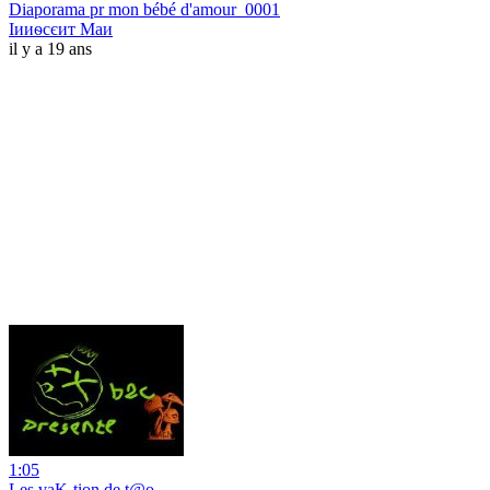
Diaporama pr mon bébé d'amour_0001
Іииѳсєит Маи
il y a 19 ans
1:05
Les vaK-tion de t@o