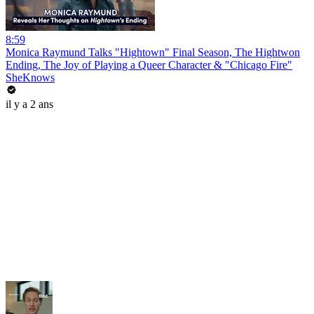
8:59
Monica Raymund Talks "Hightown" Final Season, The Hightwon
Ending, The Joy of Playing a Queer Character & "Chicago Fire"
SheKnows
il y a 2 ans