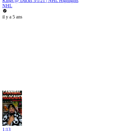
Kings @ Ducks 5/1/21 | NHL Highlights
NHL
il y a 5 ans
1:13