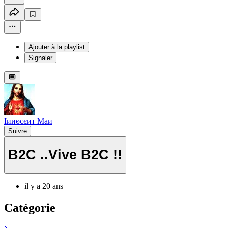
Ajouter à la playlist
Signaler
Іииѳсєит Маи
Suivre
B2C ..Vive B2C !!
il y a 20 ans
Catégorie