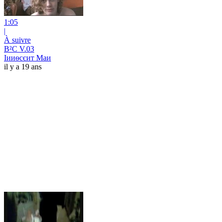
1:05
|
À suivre
B²C V.03
Іииѳсєит Маи
il y a 19 ans