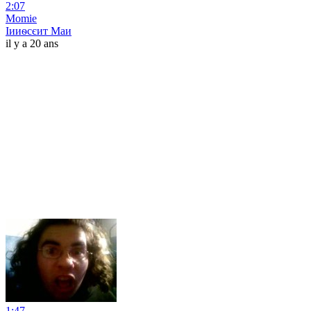
2:07
Momie
Іииѳсєит Маи
il y a 20 ans
1:47