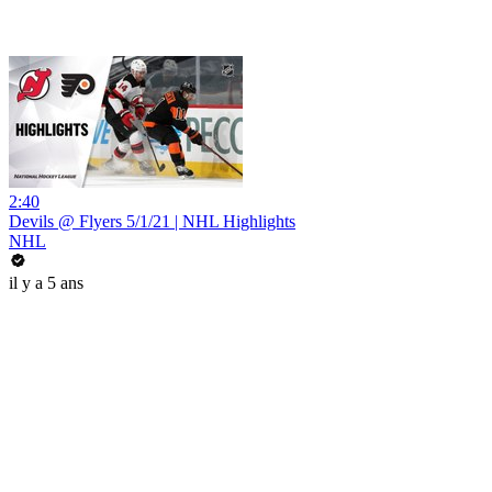
2:40
Devils @ Flyers 5/1/21 | NHL Highlights
NHL
il y a 5 ans