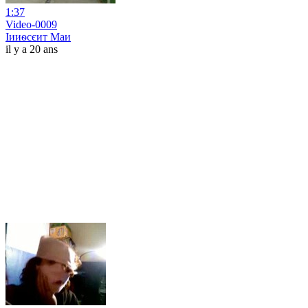
1:37
Video-0009
Іииѳсєит Маи
il y a 20 ans