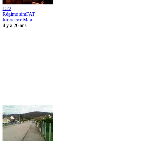
1:22
Régime simFAT
Іииѳсєит Маи
il y a 20 ans