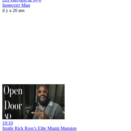
Іииѳсєит Маи
il y a 20 ans
10:10
Inside Rick Ross’s Elite Miami Mansion