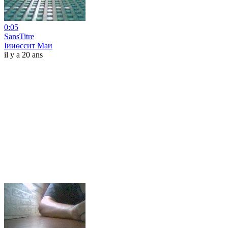
0:05
SansTitre
Іииѳсєит Маи
il y a 20 ans