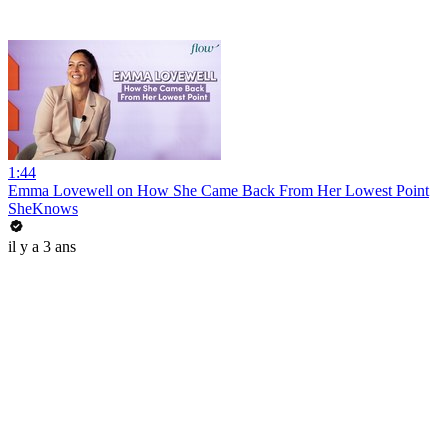
1:44
Emma Lovewell on How She Came Back From Her Lowest Point
SheKnows
il y a 3 ans