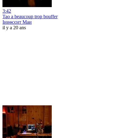
3:42
Tao a beaucoup trop bouffer
Іииѳсєит Маи
il y a 20 ans