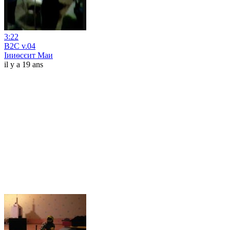
3:22
B2C v.04
Іииѳсєит Маи
il y a 19 ans