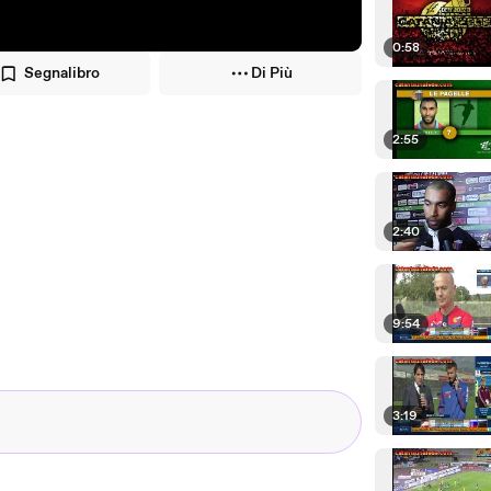
0:58
Segnalibro
Di Più
2:55
2:40
9:54
3:19