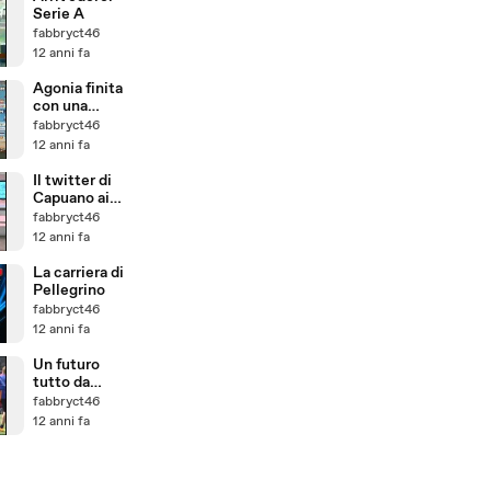
Serie A
fabbryct46
12 anni fa
Agonia finita
con una
vittoria
fabbryct46
12 anni fa
Il twitter di
Capuano ai
tifosi
fabbryct46
12 anni fa
La carriera di
Pellegrino
fabbryct46
12 anni fa
Un futuro
tutto da
programmare
fabbryct46
12 anni fa