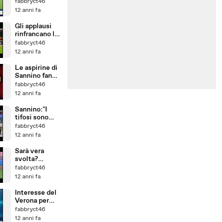
a di Serie B
fabbryct46
12 anni fa
Gli applausi
rinfrancano lo
spirito
fabbryct46
12 anni fa
Le aspirine di
Sannino fanno
effetto
fabbryct46
12 anni fa
Sannino:"I
tifosi sono
arrabiati..........
fabbryct46
però!!!
12 anni fa
Sarà vera
svolta?
Martedi' ne
fabbryct46
sapremo di
12 anni fa
piu'
Interesse del
Verona per
Tachtsidis
fabbryct46
12 anni fa