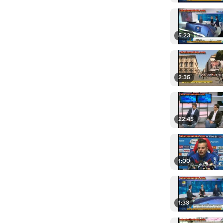
5:23
2:35
22:45
1:00
1:33