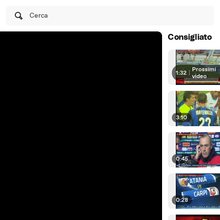
Cerca
Consigliato
Prossimi
1:32
|
video
3:10
0:45
0:28