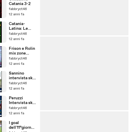
Catania 3-2
fabbryct46
12 anni fa
Catania-
Latina: Le
pagelle di
fabbryct46
Telecor
12 anni fa
Frison e Rolin
mix zone
Massimino
fabbryct46
12 anni fa
Sannino
intervista sky
15-11-2014
fabbryct46
12 anni fa
Peruzzi
Intervista sky
15-11-14
fabbryct46
12 anni fa
I goal
dell'11°giornat