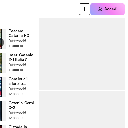
Accedi
Pescara-
Catania 1-0
fabbryct46
11 anni fa
Inter-Catania
2-1 Italia 7
fabbryct46
11 anni fa
Continua il
silenzio
stampa
fabbryct46
12 anni fa
Catania-Carpi
0-2
fabbryct46
12 anni fa
Cittadella-