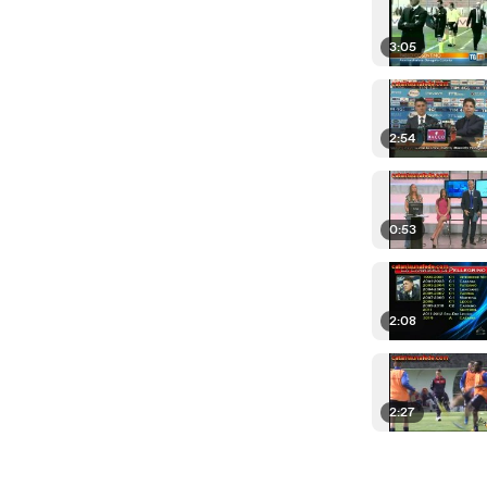
3:05
2:54
0:53
2:08
2:27