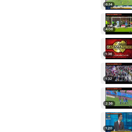
6:14
4:06
1:36
1:32
2:36
1:20