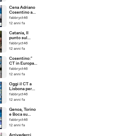
Cena Adriano
Cosentino a
sky
fabbryct46
12 anni fa
Catania, Il
punto sul
progetto
fabbryct46
stadio
12 anni fa
Cosentino:"
CT in Europa
in tre anni"
fabbryct46
12 anni fa
Oggi il CT a
Lisbona per
trattenere
fabbryct46
Rinaudo
12 anni fa
Genoa, Torino
e Boca su
Bergessio
fabbryct46
12 anni fa
Arrivederci