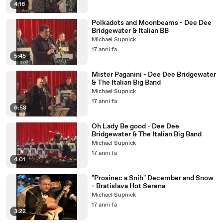
4:16
Polkadots and Moonbeams - Dee Dee
Bridgewater & Italian BB
Michael Supnick
17 anni fa
5:45
Mister Paganini - Dee Dee Bridgewater
& The Italian Big Band
Michael Supnick
17 anni fa
6:58
Oh Lady Be good - Dee Dee
Bridgewater & The Italian Big Band
Michael Supnick
17 anni fa
4:01
"Prosinec a Sníh" December and Snow
- Bratislava Hot Serena
Michael Supnick
17 anni fa
3:22