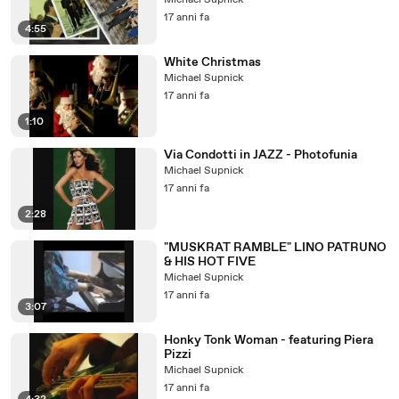
Michael Supnick
17 anni fa
4:55
White Christmas
Michael Supnick
17 anni fa
1:10
Via Condotti in JAZZ - Photofunia
Michael Supnick
17 anni fa
2:28
"MUSKRAT RAMBLE" LINO PATRUNO
& HIS HOT FIVE
Michael Supnick
17 anni fa
3:07
Honky Tonk Woman - featuring Piera
Pizzi
Michael Supnick
17 anni fa