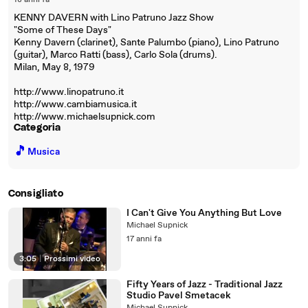
18 anni fa
KENNY DAVERN with Lino Patruno Jazz Show
"Some of These Days"
Kenny Davern (clarinet), Sante Palumbo (piano), Lino Patruno
(guitar), Marco Ratti (bass), Carlo Sola (drums).
Milan, May 8, 1979
http://www.linopatruno.it
http://www.cambiamusica.it
http://www.michaelsupnick.com
Categoria
🎵
Musica
Consigliato
I Can't Give You Anything But Love
Michael Supnick
17 anni fa
3:05
|
Prossimi video
Fifty Years of Jazz - Traditional Jazz
Studio Pavel Smetacek