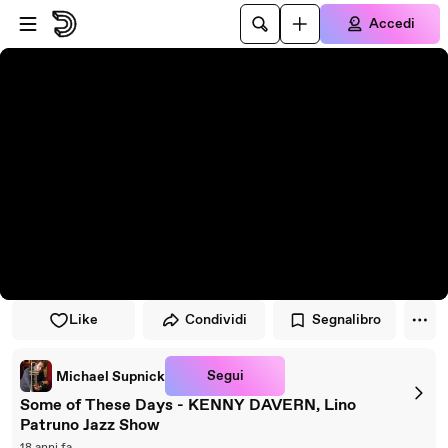
Vai al lettore
Passa al contenuto principale
Accedi
Like
Condividi
Segnalibro
Segui
Michael Supnick
Some of These Days - KENNY DAVERN, Lino
Patruno Jazz Show