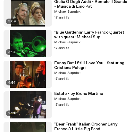
Giulia O Degli Addii - Romolo Il Grande
- Musica di Lino Pat
Michael Supnick
17 anni fa
3:09
"Blue Gardenia" Larry Franco Quartet
with guest: Michael Sup
Michael Supnick
17 anni fa
3:13
Funny But I Still Love You - featuring
Cristiana Polegri
Michael Supnick
17 anni fa
4:54
Estate - by Bruno Martino
Michael Supnick
17 anni fa
2:10
"Dear Frank" Italian Crooner Larry
Franco & Little Big Band