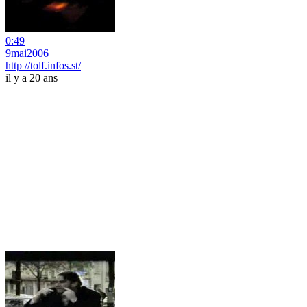
0:49
9mai2006
http //tolf.infos.st/
il y a 20 ans