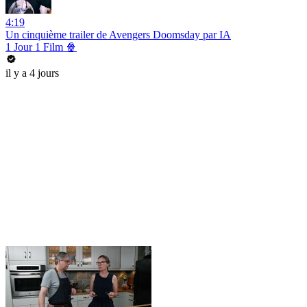
4:19
Un cinquième trailer de Avengers Doomsday par IA
1 Jour 1 Film 🍿
il y a 4 jours