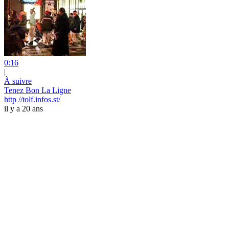
0:16
|
À suivre
Tenez Bon La Ligne
http //tolf.infos.st/
il y a 20 ans