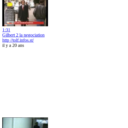
1:31
Gilbert 2 la negociation
http //tolf.infos.st/
il y a 20 ans