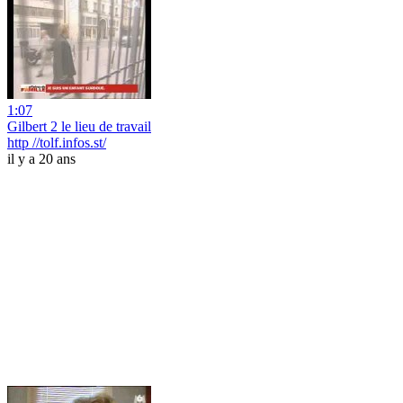
1:07
Gilbert 2 le lieu de travail
http //tolf.infos.st/
il y a 20 ans