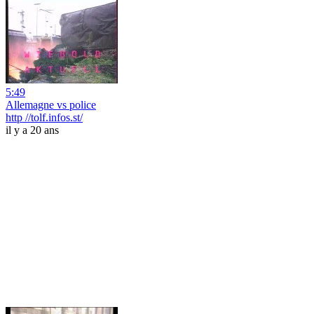
5:49
Allemagne vs police
http //tolf.infos.st/
il y a 20 ans