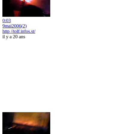
0:03
9mai2006(2)
http //tolf.infos.st/
il y a 20 ans