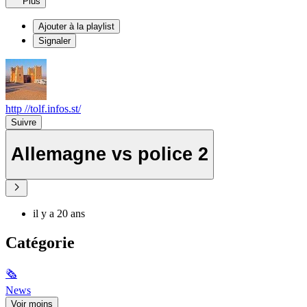
Plus
Ajouter à la playlist
Signaler
http //tolf.infos.st/
Suivre
Allemagne vs police 2
il y a 20 ans
Catégorie
🗞
News
Voir moins