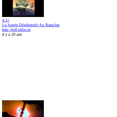
4:11
La Souris Déglinguée Au Bataclan
http //tolf.infos.st/
il y a 20 ans