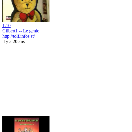
1:10
Gilbert1 -- Le genie
http //tolf.infos.st/
il y a 20 ans