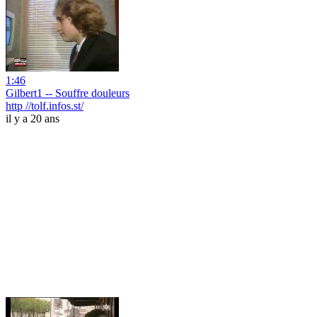
1:46
Gilbert1 -- Souffre douleurs
http //tolf.infos.st/
il y a 20 ans