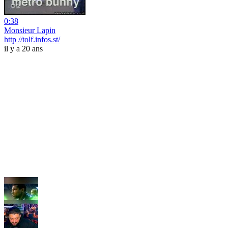
0:38
Monsieur Lapin
http //tolf.infos.st/
il y a 20 ans