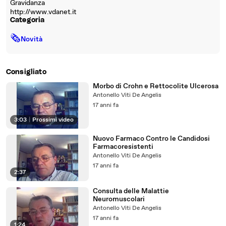
Gravidanza
http://www.vdanet.it
Categoria
🗞
Novità
Consigliato
Morbo di Crohn e Rettocolite Ulcerosa
Antonello Viti De Angelis
17 anni fa
3:03
|
Prossimi video
Nuovo Farmaco Contro le Candidosi
Farmacoresistenti
Antonello Viti De Angelis
17 anni fa
2:37
Consulta delle Malattie
Neuromuscolari
Antonello Viti De Angelis
17 anni fa
1:24