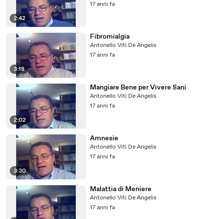
17 anni fa
2:42
Fibromialgia
Antonello Viti De Angelis
17 anni fa
3:18
Mangiare Bene per Vivere Sani
Antonello Viti De Angelis
17 anni fa
2:02
Amnesie
Antonello Viti De Angelis
17 anni fa
3:30
Malattia di Meniere
Antonello Viti De Angelis
17 anni fa