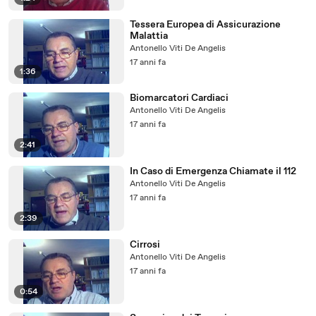
Tessera Europea di Assicurazione
Malattia
Antonello Viti De Angelis
17 anni fa
1:36
Biomarcatori Cardiaci
Antonello Viti De Angelis
17 anni fa
2:41
In Caso di Emergenza Chiamate il 112
Antonello Viti De Angelis
17 anni fa
2:39
Cirrosi
Antonello Viti De Angelis
17 anni fa
0:54