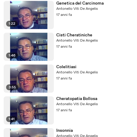
Genetica del Carcinoma
Antonello Viti De Angelis
17 anni fa
1:22
Cisti Cheratiniche
Antonello Viti De Angelis
17 anni fa
1:46
Colelitiasi
Antonello Viti De Angelis
17 anni fa
3:55
Cheratopatia Bollosa
Antonello Viti De Angelis
17 anni fa
1:41
Insonnia
Antonello Viti De Angelis