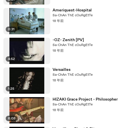
Ameriquest-Hospital
Sa-ChAn ThE cOuRgEtTe
18 年前
0:31
-OZ- Zenith [PV]
Sa-ChAn ThE cOuRgEtTe
18 年前
4:52
Versailles
Sa-ChAn ThE cOuRgEtTe
18 年前
1:25
HIZAKI Grace Project - Philosopher
Sa-ChAn ThE cOuRgEtTe
18 年前
6:05