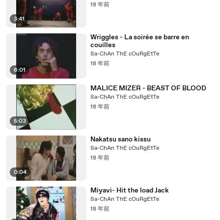
18 年前
3:41
Wriggles - La soirée se barre en
couilles
Sa-ChAn ThE cOuRgEtTe
18 年前
6:01
MALICE MIZER - BEAST OF BLOOD
Sa-ChAn ThE cOuRgEtTe
18 年前
5:03
Nakatsu sano kissu
Sa-ChAn ThE cOuRgEtTe
18 年前
0:04
Miyavi- Hit the load Jack
Sa-ChAn ThE cOuRgEtTe
18 年前