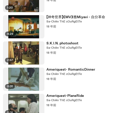
18 年前
1:20
【神奇世界】《MV》雅Miyavi - 自分革命
Sa-ChAn ThE cOuRgEtTe
18 年前
4:29
S.K.I.N. photoshoot
Sa-ChAn ThE cOuRgEtTe
18 年前
2:57
Ameriquest- RomanticDinner
Sa-ChAn ThE cOuRgEtTe
18 年前
0:31
Ameriquest-PlaneRide
Sa-ChAn ThE cOuRgEtTe
18 年前
0:31