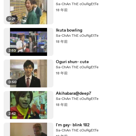
Sa-ChAn ThE cOuRgEtTe
18 年前
0:21
Ikuta bowling
Sa-ChAn ThE cOuRgEtTe
18 年前
2:53
Oguri shun- cute
Sa-ChAn ThE cOuRgEtTe
18 年前
0:50
Akihabara@deep7
Sa-ChAn ThE cOuRgEtTe
18 年前
2:42
I'm gay- blink 182
Sa-ChAn ThE cOuRgEtTe