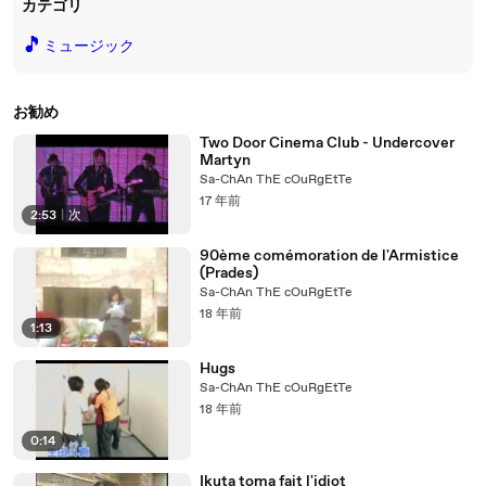
カテゴリ
🎵
ミュージック
お勧め
Two Door Cinema Club - Undercover
Martyn
Sa-ChAn ThE cOuRgEtTe
17 年前
2:53
|
次
90ème comémoration de l'Armistice
(Prades)
Sa-ChAn ThE cOuRgEtTe
18 年前
1:13
Hugs
Sa-ChAn ThE cOuRgEtTe
18 年前
0:14
Ikuta toma fait l'idiot