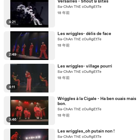
Versailles - Shout & Bites
Sa-ChAn ThE cOuRgEtTe
18 年前
4:21
Les wriggles- délis de face
Sa-ChAn ThE cOuRgEtTe
18 年前
2:49
Les wriggles- village pourri
Sa-ChAn ThE cOuRgEtTe
18 年前
4:11
Wriggles à la Cigale - Ha ben ouais mais
bon.
Sa-ChAn ThE cOuRgEtTe
18 年前
3:46
Les wriggles_oh putain non !
Sa-ChAn ThE cOuRgEtTe