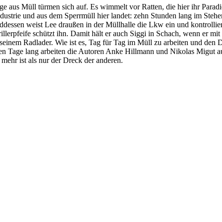
aus Müll türmen sich auf. Es wimmelt vor Ratten, die hier ihr Paradie
 Industrie und aus dem Sperrmüll hier landet: zehn Stunden lang im Steh
hrenddessen weist Lee draußen in der Müllhalle die Lkw ein und kontro
llerpfeife schützt ihn. Damit hält er auch Siggi in Schach, wenn er m
 seinem Radlader. Wie ist es, Tag für Tag im Müll zu arbeiten und den
en Tage lang arbeiten die Autoren Anke Hillmann und Nikolas Migut au
 mehr ist als nur der Dreck der anderen.