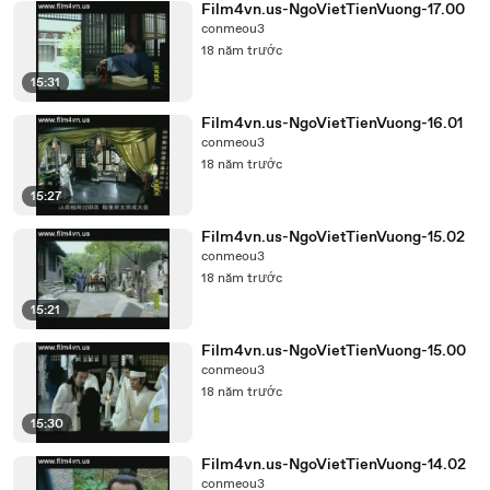
Film4vn.us-NgoVietTienVuong-17.00
conmeou3
18 năm trước
15:31
Film4vn.us-NgoVietTienVuong-16.01
conmeou3
18 năm trước
15:27
Film4vn.us-NgoVietTienVuong-15.02
conmeou3
18 năm trước
15:21
Film4vn.us-NgoVietTienVuong-15.00
conmeou3
18 năm trước
15:30
Film4vn.us-NgoVietTienVuong-14.02
conmeou3