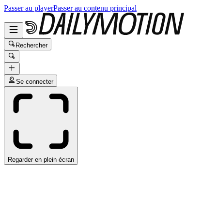
Passer au player
Passer au contenu principal
Rechercher
Se connecter
Regarder en plein écran