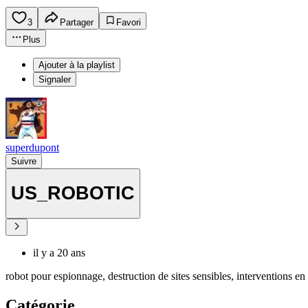
3
Partager
Favori
Plus
Ajouter à la playlist
Signaler
superdupont
Suivre
US_ROBOTIC
il y a 20 ans
robot pour espionnage, destruction de sites sensibles, interventions en 
Catégorie