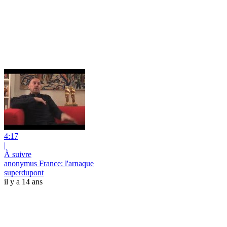
4:17
|
À suivre
anonymus France: l'arnaque
superdupont
il y a 14 ans