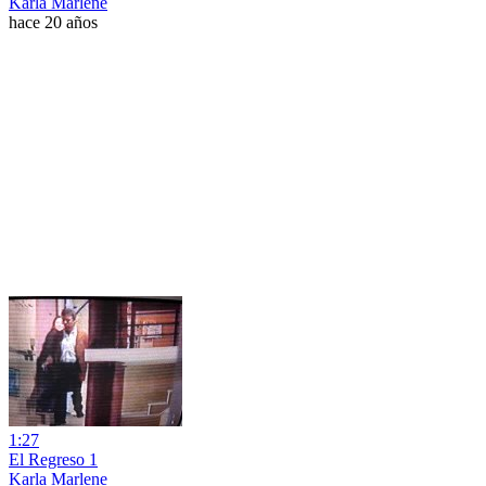
Karla Marlene
hace 20 años
1:27
El Regreso 1
Karla Marlene