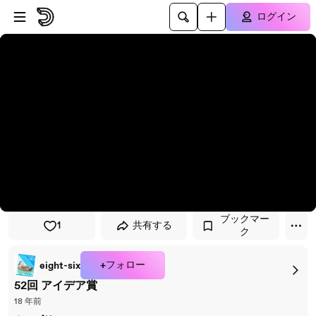
プレイヤーにスキップ
メインコンテンツにスキップ
ログイン
ブックマー
1
共有する
ク
+フォロー
eight-six
52回 アイデア賞
18 年前