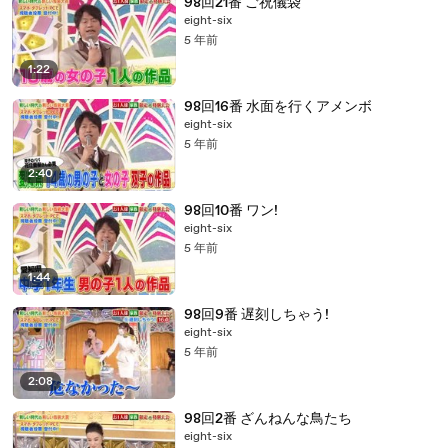
98回21番 ご祝儀袋
eight-six
5 年前
1:22
98回16番 水面を行くアメンボ
eight-six
5 年前
2:40
98回10番 ワン!
eight-six
5 年前
1:44
98回9番 遅刻しちゃう!
eight-six
5 年前
2:08
98回2番 ざんねんな鳥たち
eight-six