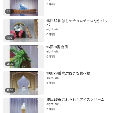
6 年前
1:11
16回32番 はじめチョロチョロなかパッ
パ
eight-six
6 年前
1:33
16回31番 台風
eight-six
6 年前
3:29
16回29番 私の好きな食べ物
eight-six
6 年前
0:57
16回26番 忘れられたアイスクリーム
eight-six
6 年前