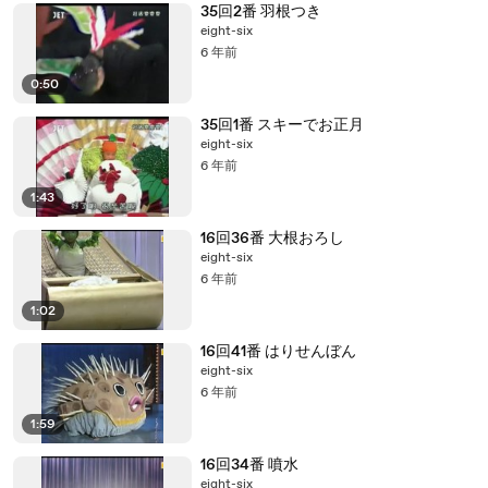
35回2番 羽根つき
eight-six
6 年前
0:50
35回1番 スキーでお正月
eight-six
6 年前
1:43
16回36番 大根おろし
eight-six
6 年前
1:02
16回41番 はりせんぼん
eight-six
6 年前
1:59
16回34番 噴水
eight-six