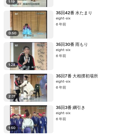
1:19
35回42番 水たまり
eight-six
6 年前
0:50
35回30番 雨もり
eight-six
6 年前
1:28
35回7番 大相撲初場所
eight-six
6 年前
2:31
35回3番 綱引き
eight-six
6 年前
1:50