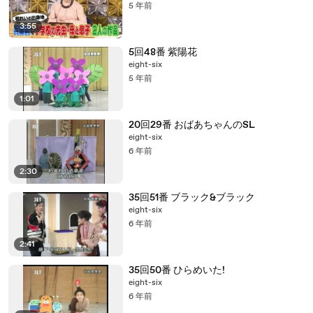
5 年前
3:55
5回48番 紫陽花
eight-six
5 年前
1:01
20回29番 おばあちゃんのSL
eight-six
6 年前
2:30
35回51番 ブラック&ブラック
eight-six
6 年前
2:41
35回50番 ひらめいた!
eight-six
6 年前