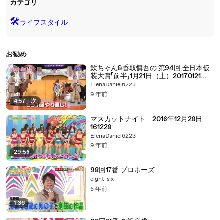
カテゴリ
🛠️
ライフスタイル
お勧め
欽ちゃん&香取慎吾の 第94回 全日本仮
装大賞「前半」1月21日（土）20170121
part 2/2
ElenaDaniel6223
9 年前
4:57
|
次
マスカットナイト 2016年12月28日
161228
ElenaDaniel6223
9 年前
29:56
98回17番 プロポーズ
eight-six
5 年前
1:36