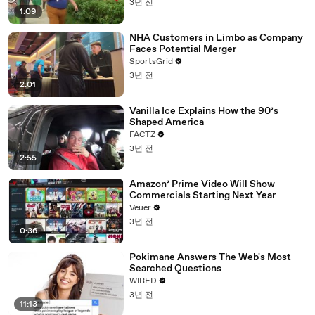
3년 전
1:09
NHA Customers in Limbo as Company
Faces Potential Merger
SportsGrid
3년 전
2:01
Vanilla Ice Explains How the 90’s
Shaped America
FACTZ
3년 전
2:55
Amazon’ Prime Video Will Show
Commercials Starting Next Year
Veuer
3년 전
0:36
Pokimane Answers The Web's Most
Searched Questions
WIRED
3년 전
11:13