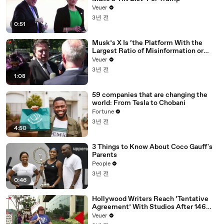
Veuer
3년 전
0:51
Musk’s X Is ‘the Platform With the
Largest Ratio of Misinformation or
Disinformation’ Amongst All Social
Veuer
Media Platforms
3년 전
1:08
59 companies that are changing the
world: From Tesla to Chobani
Fortune
3년 전
4:50
3 Things to Know About Coco Gauff's
Parents
People
3년 전
0:46
Hollywood Writers Reach ‘Tentative
Agreement’ With Studios After 146
Day Strike
Veuer