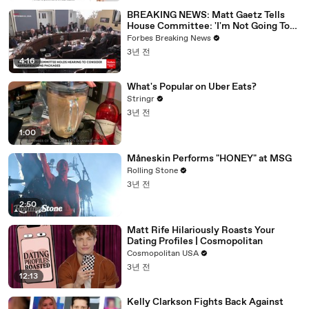
BREAKING NEWS: Matt Gaetz Tells
House Committee: 'I'm Not Going To
Vote For A Continuing Resolution'
Forbes Breaking News
3년 전
4:16
What's Popular on Uber Eats?
Stringr
3년 전
1:00
Måneskin Performs "HONEY" at MSG
Rolling Stone
3년 전
2:50
Matt Rife Hilariously Roasts Your
Dating Profiles | Cosmopolitan
Cosmopolitan USA
3년 전
12:13
Kelly Clarkson Fights Back Against