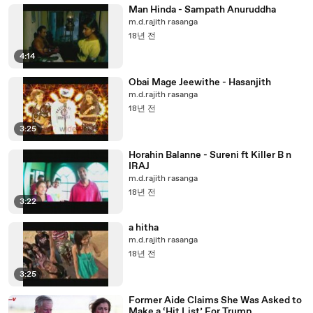
Man Hinda - Sampath Anuruddha
m.d.rajith rasanga
18년 전
4:14
Obai Mage Jeewithe - Hasanjith
m.d.rajith rasanga
18년 전
3:25
Horahin Balanne - Sureni ft Killer B n
IRAJ
m.d.rajith rasanga
18년 전
3:22
a hitha
m.d.rajith rasanga
18년 전
3:25
Former Aide Claims She Was Asked to
Make a ‘Hit List’ For Trump