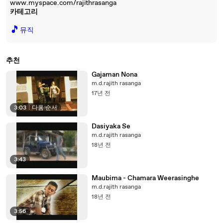
www.myspace.com/rajithrasanga
카테고리
🎵
뮤직
추천
Gajaman Nona
m.d.rajith rasanga
17년 전
3:03
|
다음 순서
Dasiyaka Se
m.d.rajith rasanga
18년 전
3:43
Maubima - Chamara Weerasinghe
m.d.rajith rasanga
18년 전
3:56