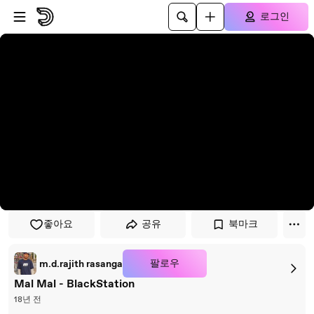
플레이어로 건너뛰기
본문으로 건너뛰기
로그인
좋아요
공유
북마크
팔로우
m.d.rajith rasanga
Mal Mal - BlackStation
18년 전