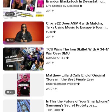
Brandon Blackstock In Devastating
Divorce Battle
Life Stories By Goalcast
3년 전
7:01
Chxrry22 Does ASMR with Matcha,
Talks Using Music to Escape & Touring
with The Weeknd
Fuse
3년 전
6:59
TCU Wins The Iron Skillet With A 34-17
Win Over SMU
D210SPORTS
3년 전
1:08
Matthew Lillard Calls End of Original
’Scream’ the Best Finale Ever
Entertainment Weekly
2시간 전
0:25
Is This the Future of Your Smartphone?
Samsung's Secret Prototypes
Revealed
TechRadar