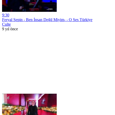
9:30
Feryal Sepin - Ben İnsan Değil Miyim- - O Ses Türkiye
Culte
9 yıl önce