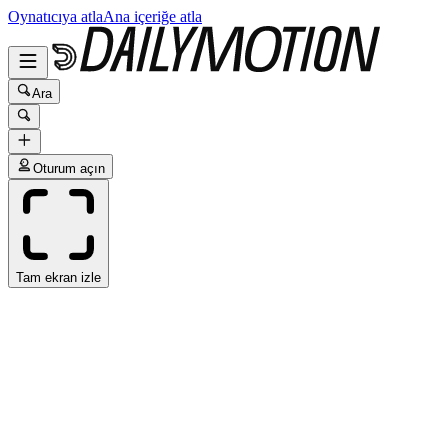
Oynatıcıya atla
Ana içeriğe atla
Ara
Oturum açın
Tam ekran izle