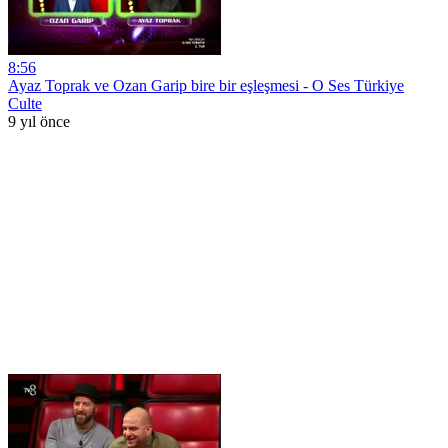
8:56
Ayaz Toprak ve Ozan Garip bire bir eşleşmesi - O Ses Türkiye
Culte
9 yıl önce