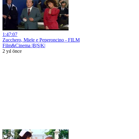
1:47:07
Zucchero, Miele e Peperoncino - FILM
Film&Cinema |B|S|K|
2 yıl önce