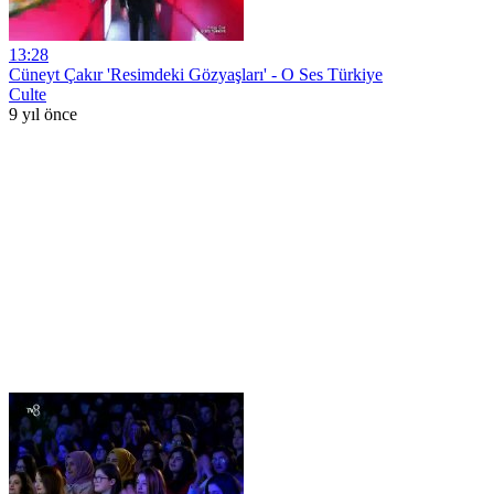
13:28
Cüneyt Çakır 'Resimdeki Gözyaşları' - O Ses Türkiye
Culte
9 yıl önce