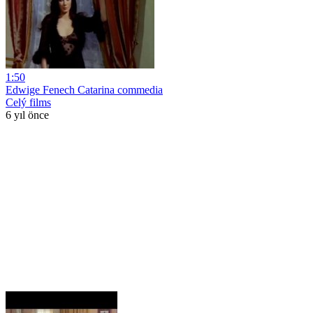
1:50
Edwige Fenech Catarina commedia
Celý films
6 yıl önce