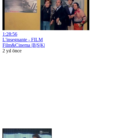
1:28:56
L'insegnante - FILM
Film&Cinema |B|S|K|
2 yıl önce