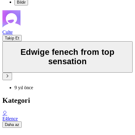
Bildir
Culte
Takip Et
Edwige fenech from top
sensation
9 yıl önce
Kategori
🎈
Eğlence
Daha az