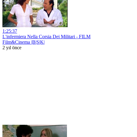
1:25:37
L'infermiera Nella Corsia Dei Militari - FILM
Film&Cinema |B|S|K|
2 yıl önce