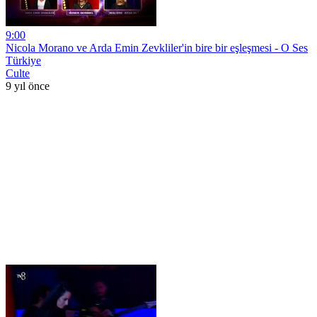
9:00
Nicola Morano ve Arda Emin Zevkliler'in bire bir eşleşmesi - O Ses
Türkiye
Culte
9 yıl önce