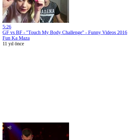
5:26
GF vs BF - ''Touch My Body Challenge'' - Funny Videos 2016
Fun Ka Maza
11 yıl önce