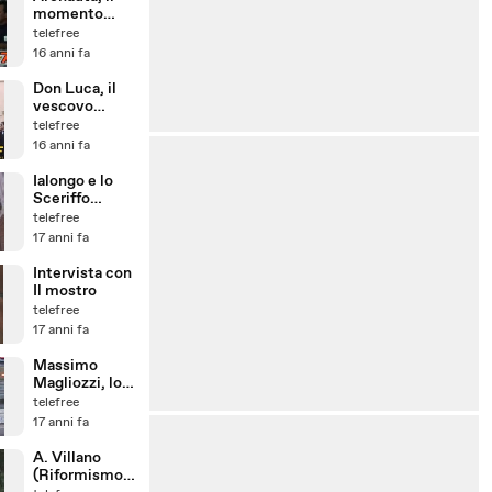
momento
della verità
telefree
16 anni fa
Don Luca, il
vescovo
abate e i
telefree
relativisti
16 anni fa
Ialongo e lo
Sceriffo
Mauro
telefree
17 anni fa
Intervista con
Il mostro
telefree
17 anni fa
Massimo
Magliozzi, lo
squalo
telefree
17 anni fa
A. Villano
(Riformismo e