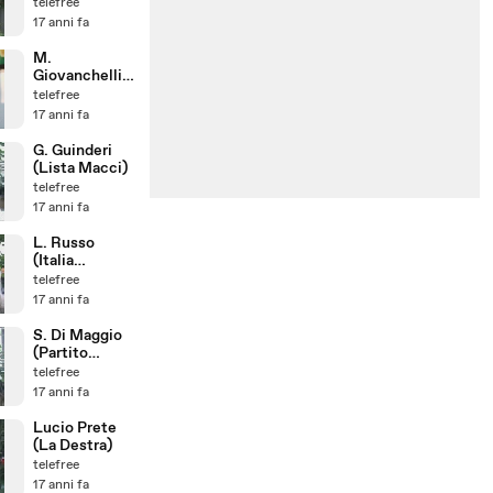
Libertà)
telefree
17 anni fa
M.
Giovanchelli
(Nuova Area)
telefree
17 anni fa
G. Guinderi
(Lista Macci)
telefree
17 anni fa
L. Russo
(Italia
Condivisa)
telefree
17 anni fa
S. Di Maggio
(Partito
Democratico)
telefree
17 anni fa
Lucio Prete
(La Destra)
telefree
17 anni fa