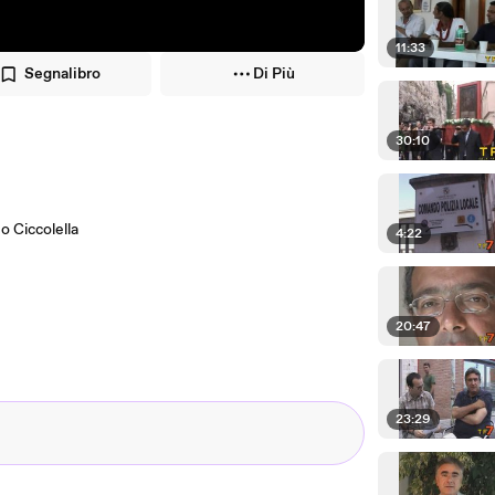
11:33
Segnalibro
Di Più
30:10
o Ciccolella
4:22
20:47
23:29