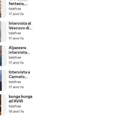
fantasia,
pasquale
telefree
17 anni fa
Intervista al
Vescovo di
Lourdes,
telefree
Mons.
17 anni fa
Jacques
Perrier
Aljazeera
intervista
Michele Forte
telefree
17 anni fa
Intervista a
Carmelo
Lavorino
telefree
17 anni fa
bunga bunga
all'AVIR
telefree
16 anni fa