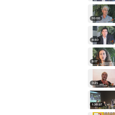
10:00
6:50
8:17
3:25
1:36:37