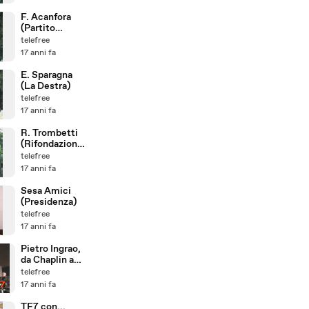
F. Acanfora
(Partito
Socialista)
telefree
17 anni fa
E. Sparagna
(La Destra)
telefree
17 anni fa
R. Trombetti
(Rifondazione
Comunista)
telefree
17 anni fa
Sesa Amici
(Presidenza)
telefree
17 anni fa
Pietro Ingrao,
da Chaplin a
Obama
telefree
17 anni fa
TF7 con...