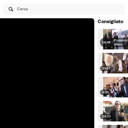
Cerca
Consigliato
Prossimi
14:48
|
video
21:57
8:31
28:13