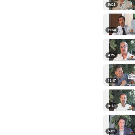
8:03
11:58
4:25
13:17
9:42
5:01