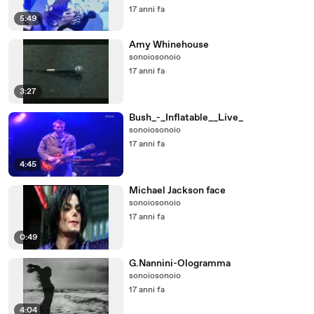
17 anni fa
5:49
Amy Whinehouse
sonoiosonoio
17 anni fa
3:27
Bush_-_Inflatable__Live_
sonoiosonoio
17 anni fa
4:45
Michael Jackson face
sonoiosonoio
17 anni fa
0:49
G.Nannini-Ologramma
sonoiosonoio
17 anni fa
4:04