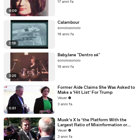
17 anni fa
4:09
Calambour
sonoiosonoio
18 anni fa
2:19
BabyJane "Dentro sé"
sonoiosonoio
18 anni fa
3:25
Former Aide Claims She Was Asked to
Make a ‘Hit List’ For Trump
Veuer
3 anni fa
0:51
Musk’s X Is ‘the Platform With the
Largest Ratio of Misinformation or
Disinformation’ Amongst All Social
Veuer
Media Platforms
3 anni fa