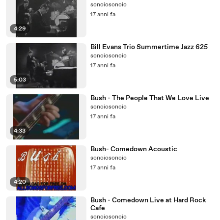
sonoiosonoio
17 anni fa
4:29
Bill Evans Trio Summertime Jazz 625
sonoiosonoio
17 anni fa
5:03
Bush - The People That We Love Live
sonoiosonoio
17 anni fa
4:33
Bush- Comedown Acoustic
sonoiosonoio
17 anni fa
4:20
Bush - Comedown Live at Hard Rock
Cafe
sonoiosonoio