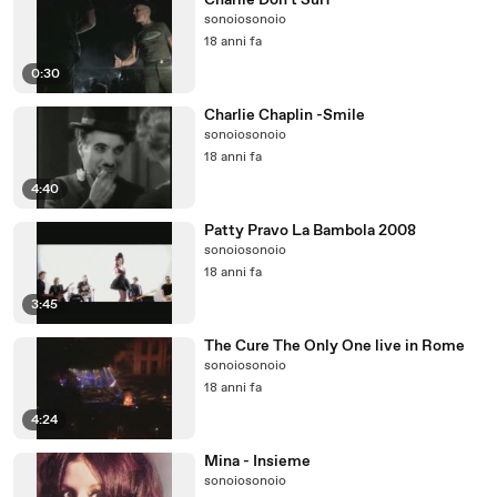
Charlie Don't Surf
sonoiosonoio
18 anni fa
0:30
Charlie Chaplin -Smile
sonoiosonoio
18 anni fa
4:40
Patty Pravo La Bambola 2008
sonoiosonoio
18 anni fa
3:45
The Cure The Only One live in Rome
sonoiosonoio
18 anni fa
4:24
Mina - Insieme
sonoiosonoio