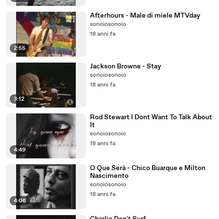
Afterhours - Male di miele MTVday
sonoiosonoio
18 anni fa
2:55
Jackson Browne - Stay
sonoiosonoio
18 anni fa
3:12
Rod Stewart I Dont Want To Talk About
It
sonoiosonoio
18 anni fa
4:49
O Que Serà - Chico Buarque e Milton
Nascimento
sonoiosonoio
18 anni fa
4:06