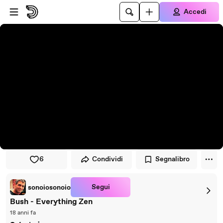
Vai al lettore
Passa al contenuto principale
Accedi
6
Condividi
Segnalibro
Segui
sonoiosonoio
Bush - Everything Zen
18 anni fa