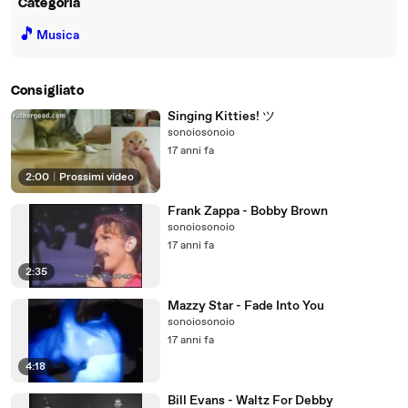
Categoria
🎵
Musica
Consigliato
Singing Kitties! ​​​​​ツ​​​​​
sonoiosonoio
17 anni fa
2:00
|
Prossimi video
Frank Zappa - Bobby Brown
sonoiosonoio
17 anni fa
2:35
Mazzy Star - Fade Into You
sonoiosonoio
17 anni fa
4:18
Bill Evans - Waltz For Debby