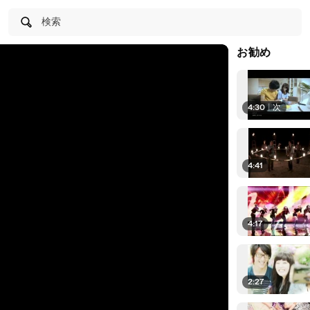
検索
お勧め
4:30
|
次
4:41
4:17
2:27