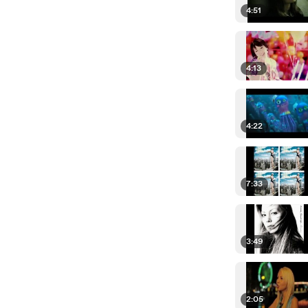
4:51
4:13
4:22
7:33
3:49
2:05