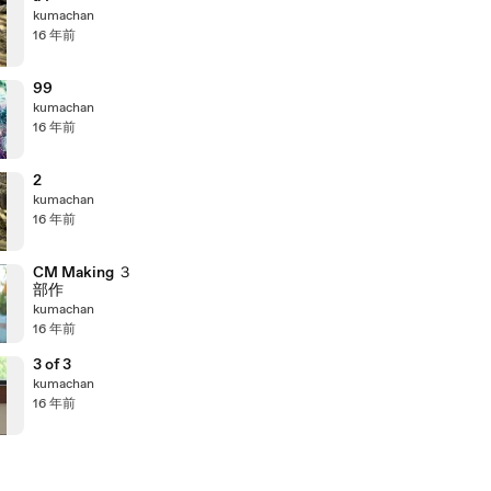
kumachan
16 年前
99
kumachan
16 年前
2
kumachan
16 年前
CM Making ３
部作
kumachan
16 年前
3 of 3
kumachan
16 年前