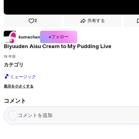
2
共有する
+フォロー
kumachan
Biyuuden Aisu Cream to My Pudding Live
18 年前
カテゴリ
🎵
ミュージック
表示を小さくする
コメント
コ
メ
ン
ト