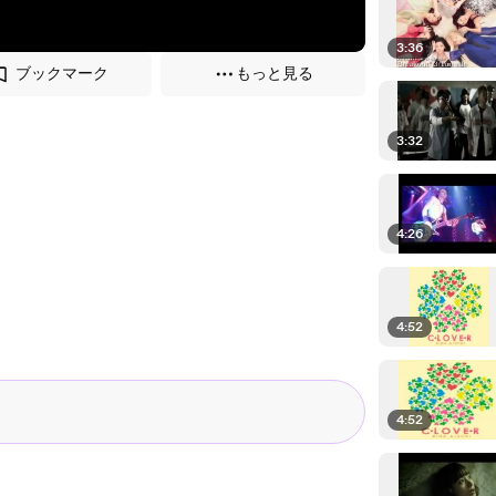
3:36
ブックマーク
もっと見る
3:32
4:26
4:52
4:52