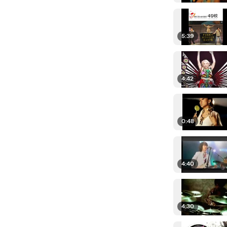
5:39
4:42
0:48
4:40
4:30