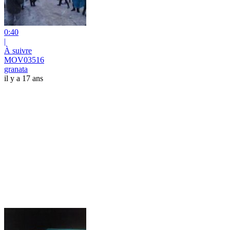
0:40
|
À suivre
MOV03516
granata
il y a 17 ans