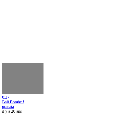
0:37
Bali Bombe !
granata
il y a 20 ans