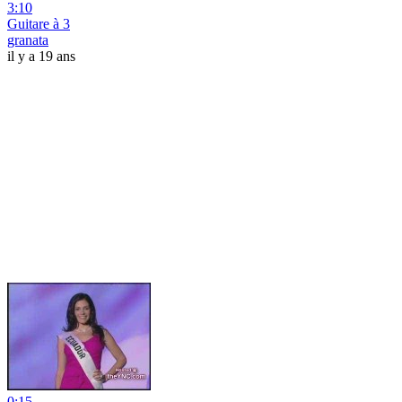
3:10
Guitare à 3
granata
il y a 19 ans
0:15