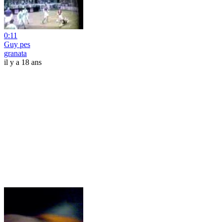
0:11
Guy pes
granata
il y a 18 ans