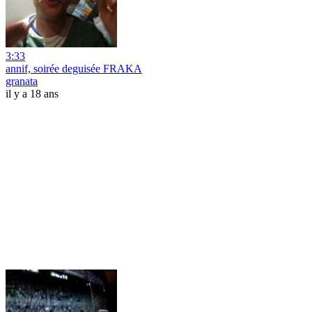
3:33
annif, soirée deguisée FRAKA
granata
il y a 18 ans