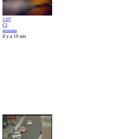
1:07
Cl
granata
il y a 19 ans