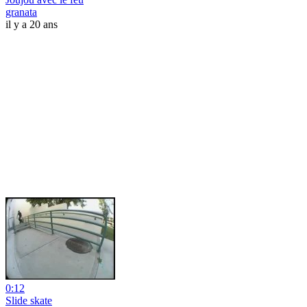
granata
il y a 20 ans
0:12
Slide skate