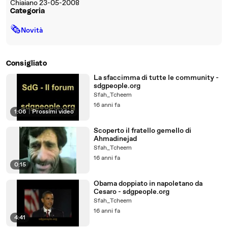
Chiaiano 23-05-2008
Categoria
🗞
Novità
Consigliato
La sfaccimma di tutte le community -
sdgpeople.org
Sfah_Tcheem
16 anni fa
1:06
|
Prossimi video
Scoperto il fratello gemello di
Ahmadinejad
Sfah_Tcheem
16 anni fa
0:15
Obama doppiato in napoletano da
Cesaro - sdgpeople.org
Sfah_Tcheem
16 anni fa
4:41