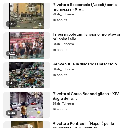
Rivolta a Boscoreale (Napoli) per la
munnezza - XIV ...
Sfah_Tcheem
16 anni fa
1:30
Tifosi napoletani lanciano molotov ai
milanisti allo ...
Sfah_Tcheem
16 anni fa
3:22
Benvenuti alla discarica Caracciolo
Sfah_Tcheem
16 anni fa
1:40
Rivolta al Corso Secondigliano - XIV
Sagra della ...
Sfah_Tcheem
16 anni fa
5:36
Rivolta a Ponticelli (Napoli) per la