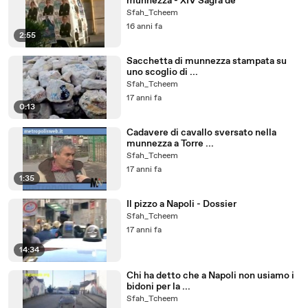
munnezza - XIV Sagra de
Sfah_Tcheem
16 anni fa
2:55
Sacchetta di munnezza stampata su
uno scoglio di ...
Sfah_Tcheem
17 anni fa
0:13
Cadavere di cavallo sversato nella
munnezza a Torre ...
Sfah_Tcheem
17 anni fa
1:35
Il pizzo a Napoli - Dossier
Sfah_Tcheem
17 anni fa
14:34
Chi ha detto che a Napoli non usiamo i
bidoni per la ...
Sfah_Tcheem