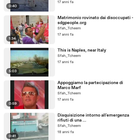
17 anni fa
0:40
Matrimonio rovinato dai disoccupati -
sdgpeople.org
Sfah_Tcheem
17 anni fa
1:34
This is Naples, near Italy
Sfah_Tcheem
17 anni fa
5:03
Appoggiamo la partecipazione di
Marco Marf
Sfah_Tcheem
17 anni fa
0:59
Disquisizione intorno all'emergenza
rifiuti di una ...
Sfah_Tcheem
18 anni fa
0:41