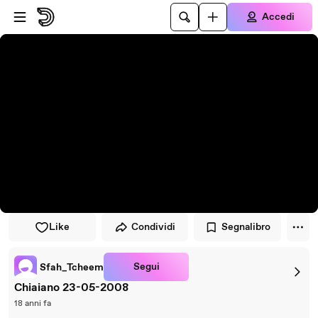
Vai al lettore
Passa al contenuto principale
Accedi
Like
Condividi
Segnalibro
Segui
Sfah_Tcheem
Chiaiano 23-05-2008
18 anni fa