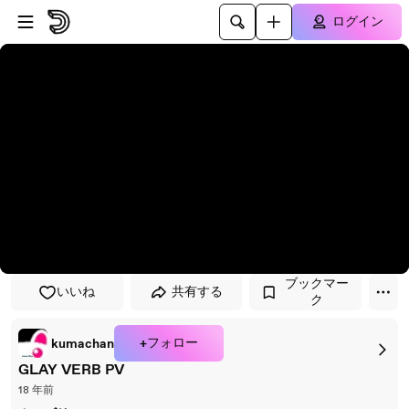
プレイヤーにスキップ
メインコンテンツにスキップ
ログイン
ブックマー
いいね
共有する
ク
+フォロー
kumachan
GLAY VERB PV
18 年前