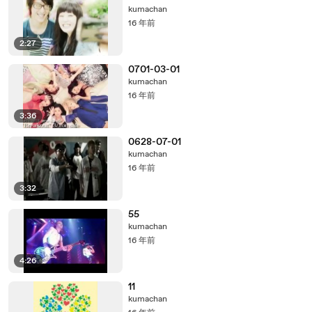
kumachan
16 年前
2:27
0701-03-01
kumachan
16 年前
3:36
0628-07-01
kumachan
16 年前
3:32
55
kumachan
16 年前
4:26
11
kumachan