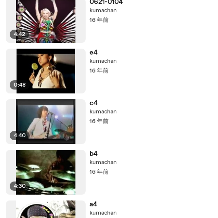
0621-0104
kumachan
16 年前
4:42
e4
kumachan
16 年前
0:48
c4
kumachan
16 年前
4:40
b4
kumachan
16 年前
4:30
a4
kumachan