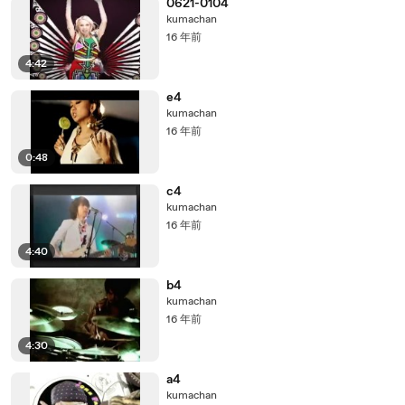
0621-0104
kumachan
16 年前
4:42
e4
kumachan
16 年前
0:48
c4
kumachan
16 年前
4:40
b4
kumachan
16 年前
4:30
a4
kumachan