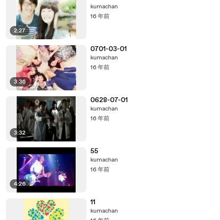
kumachan
16 年前
2:27
0701-03-01
kumachan
16 年前
3:36
0628-07-01
kumachan
16 年前
3:32
55
kumachan
16 年前
4:26
11
kumachan