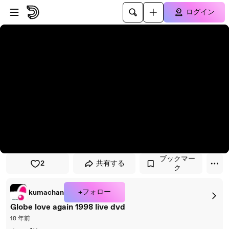
プレイヤーにスキップ
メインコンテンツにスキップ
ログイン
ブックマー
2
共有する
ク
+フォロー
kumachan
Globe love again 1998 live dvd
18 年前