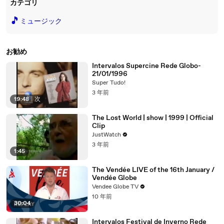
カテゴリ
🎵
ミュージック
お勧め
Intervalos Supercine Rede Globo-
21/01/1996
Super Tudo!
3 年前
19:48
|
次
The Lost World | show | 1999 | Official
Clip
JustWatch
3 年前
1:45
The Vendée LIVE of the 16th January /
Vendée Globe
Vendee Globe TV
10 年前
30:04
Intervalos Festival de Inverno Rede