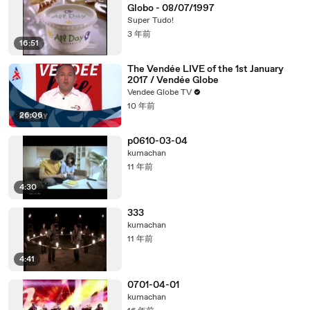
Globo - 08/07/1997
Super Tudo!
3 年前
16:51
The Vendée LIVE of the 1st January
2017 / Vendée Globe
Vendee Globe TV
10 年前
26:06
p0610-03-04
kumachan
11 年前
4:30
333
kumachan
11 年前
4:41
0701-04-01
kumachan