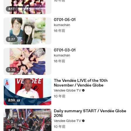
16 年前
4:17
0701-05-01
kumachan
16 年前
2:27
0701-03-01
kumachan
16 年前
3:36
The Vendée LIVE of the 10th
November / Vendée Globe
Vendee Globe TV
10 年前
2:10
Daily summary START / Vendée Globe
2016
Vendee Globe TV
10 年前
2:48