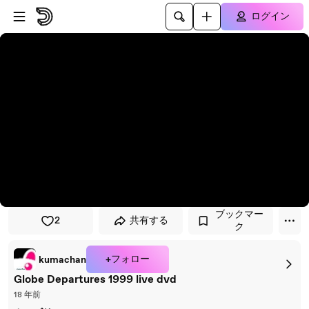
プレイヤーにスキップ
メインコンテンツにスキップ
ログイン
ブックマー
2
共有する
ク
+フォロー
kumachan
Globe Departures 1999 live dvd
18 年前