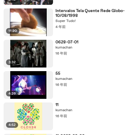
Intervalos Tela Quente Rede Globo-
10/08/1998
Super Tudo!
4 年前
11:20
0628-07-01
kumachan
16 年前
3:32
55
kumachan
16 年前
4:26
11
kumachan
16 年前
4:52