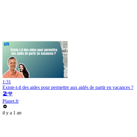
1:31
Existe-t-il des aides pour permettre aux aidés de partir en vacances ?
🏖️💙
Planet.fr
il y a 1 an