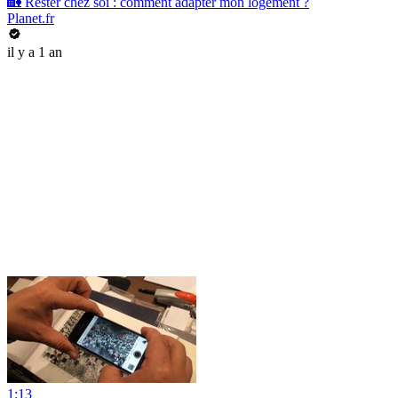
🏡 Rester chez soi : comment adapter mon logement ?
Planet.fr
il y a 1 an
1:13