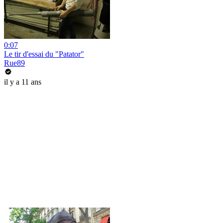
0:07
Le tir d'essai du "Patator"
Rue89
il y a 11 ans