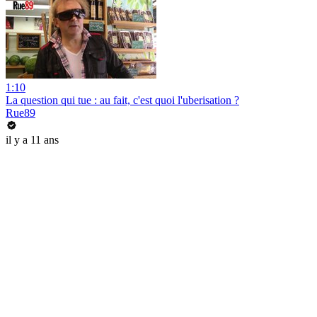
1:10
La question qui tue : au fait, c'est quoi l'uberisation ?
Rue89
il y a 11 ans