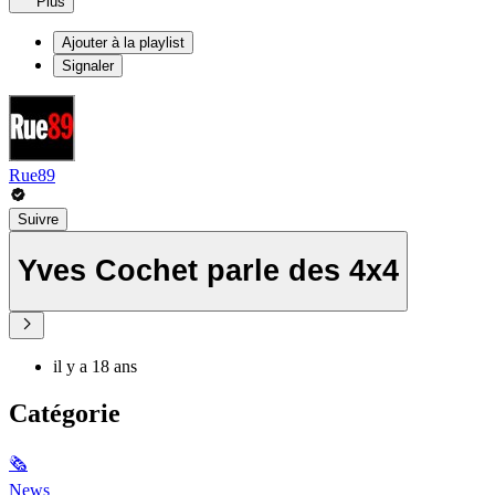
Plus
Ajouter à la playlist
Signaler
Rue89
Suivre
Yves Cochet parle des 4x4
il y a 18 ans
Catégorie
🗞
News