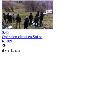
0:45
Opération climat en Suisse
Rue89
il y a 11 ans