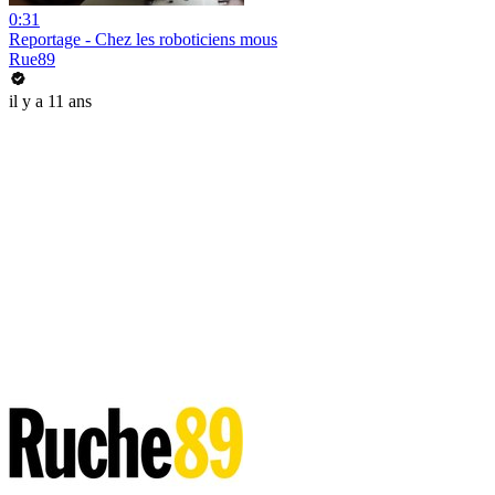
0:31
Reportage - Chez les roboticiens mous
Rue89
il y a 11 ans