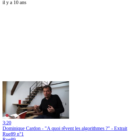
il y a 10 ans
3:20
Dominique Cardon - "A quoi rêvent les algorithmes ?" - Extrait
Rue89 n°1
Rue89