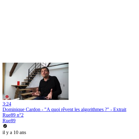
3:24
Dominique Cardon - "A quoi rêvent les algorithmes ?" - Extrait
Rue89 n°2
Rue89
il y a 10 ans