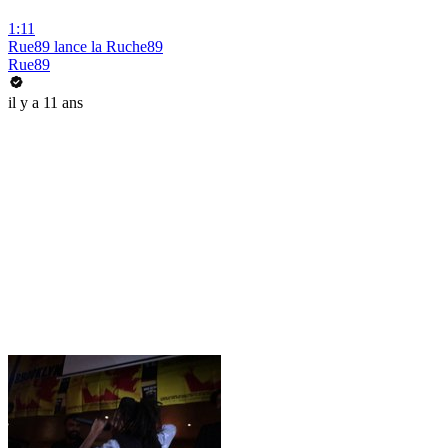
1:11
Rue89 lance la Ruche89
Rue89
il y a 11 ans