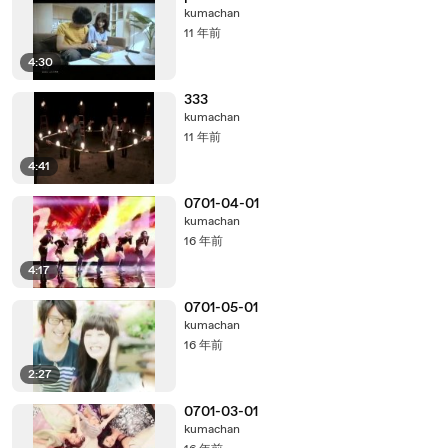
kumachan
11 年前
4:30
333
kumachan
11 年前
4:41
0701-04-01
kumachan
16 年前
4:17
0701-05-01
kumachan
16 年前
2:27
0701-03-01
kumachan