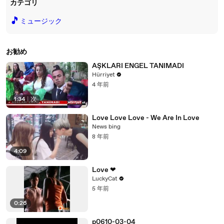
カテゴリ
🎵
ミュージック
お勧め
AŞKLARI ENGEL TANIMADI
Hürriyet
4 年前
1:34
|
次
Love Love Love - We Are In Love
News bing
8 年前
4:09
Love ❤
LuckyCat
5 年前
0:26
p0610-03-04