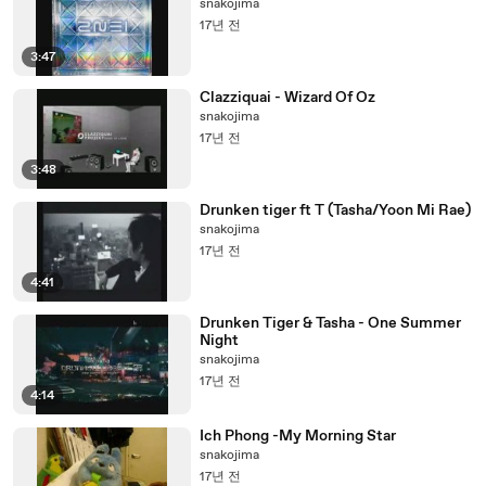
snakojima
17년 전
3:47
Clazziquai - Wizard Of Oz
snakojima
17년 전
3:48
Drunken tiger ft T (Tasha/Yoon Mi Rae)
snakojima
17년 전
4:41
Drunken Tiger & Tasha - One Summer
Night
snakojima
17년 전
4:14
Ich Phong -My Morning Star
snakojima
17년 전