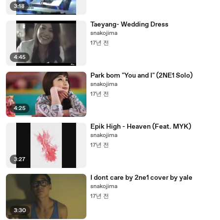
3:18
Taeyang- Wedding Dress
snakojima
17년 전
4:45
Park bom "You and I" (2NE1 Solo)
snakojima
17년 전
4:25
Epik High - Heaven (Feat. MYK)
snakojima
17년 전
3:27
I dont care by 2ne1 cover by yale
snakojima
17년 전
3:30