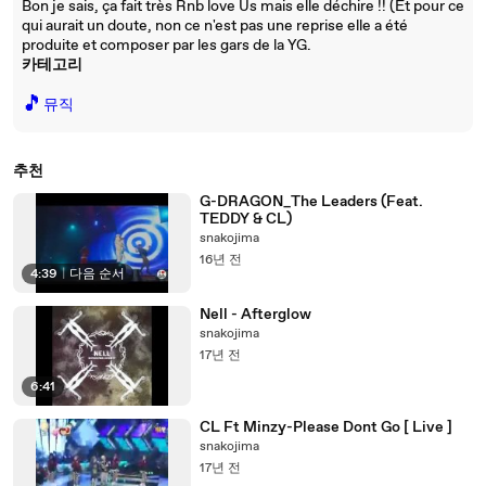
Bon je sais, ça fait très Rnb love Us mais elle déchire !! (Et pour ce
qui aurait un doute, non ce n'est pas une reprise elle a été
produite et composer par les gars de la YG.
카테고리
🎵
뮤직
추천
G-DRAGON_The Leaders (Feat.
TEDDY & CL)
snakojima
16년 전
4:39
|
다음 순서
Nell - Afterglow
snakojima
17년 전
6:41
CL Ft Minzy-Please Dont Go [ Live ]
snakojima
17년 전