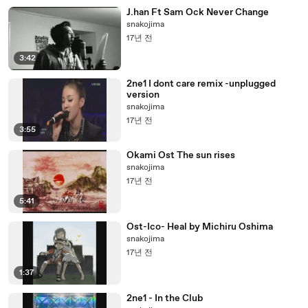
J.han Ft Sam Ock Never Change
snakojima
17년 전
3:42
2ne1 I dont care remix -unplugged
version
snakojima
17년 전
3:55
Okami Ost The sun rises
snakojima
17년 전
5:41
Ost-Ico- Heal by Michiru Oshima
snakojima
17년 전
1:37
2ne1 - In the Club