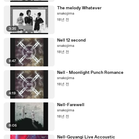
The melody Whatever
snakojima
18년 전
3:35
Nell 12 second
snakojima
18년 전
8:47
Nell - Moonlight Punch Romance
snakojima
18년 전
4:19
Nell-Farewell
snakojima
18년 전
6:05
Nell-Goyangi Live Accoustic