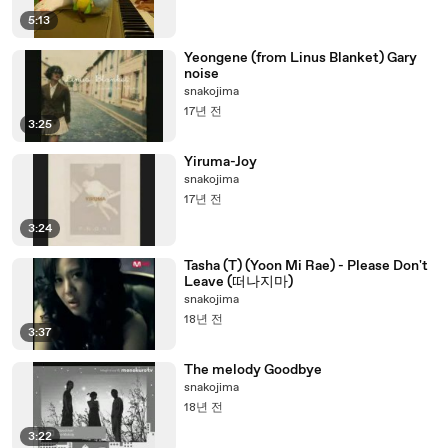
5:13
Yeongene (from Linus Blanket) Gary
noise
snakojima
17년 전
3:25
Yiruma-Joy
snakojima
17년 전
3:24
Tasha (T) (Yoon Mi Rae) - Please Don't
Leave (떠나지마)
snakojima
18년 전
3:37
The melody Goodbye
snakojima
18년 전
3:22