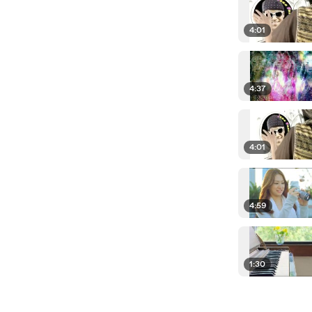
4:01
4:37
4:01
4:59
1:30