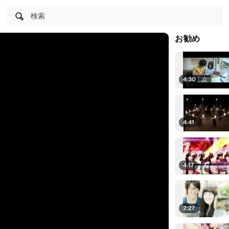
検索
お勧め
4:30
|
次
4:41
4:17
2:27