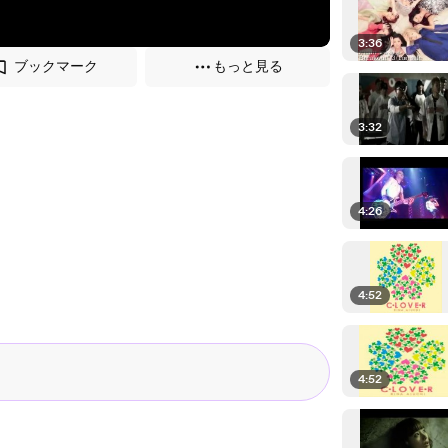
3:36
ブックマーク
もっと見る
3:32
4:26
4:52
4:52