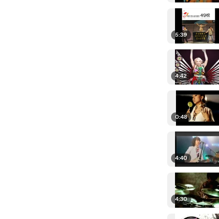
5:39
4:42
0:48
4:40
4:30