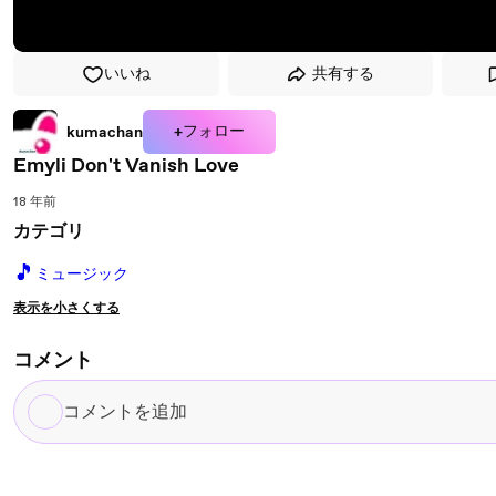
いいね
共有する
+フォロー
kumachan
Emyli Don't Vanish Love
18 年前
カテゴリ
🎵
ミュージック
表示を小さくする
コメント
コ
メ
ン
ト