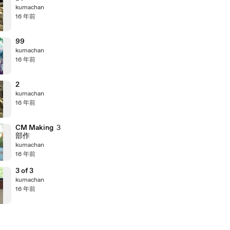
kumachan
16 年前
99
kumachan
16 年前
2
kumachan
16 年前
CM Making ３
部作
kumachan
16 年前
3 of 3
kumachan
16 年前