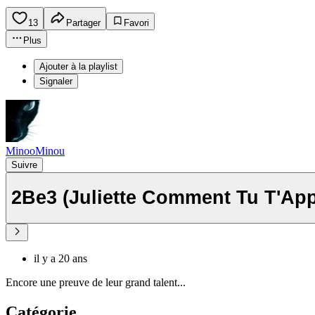
13
Partager
Favori
Plus
Ajouter à la playlist
Signaler
MinooMinou
Suivre
2Be3 (Juliette Comment Tu T'App
il y a 20 ans
Encore une preuve de leur grand talent...
Catégorie