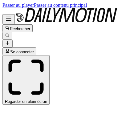
Passer au player
Passer au contenu principal
Rechercher
Se connecter
Regarder en plein écran