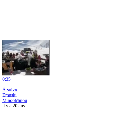
0:35
|
À suivre
Emuski
MinooMinou
il y a 20 ans