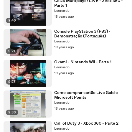
CoD4 Multiplayer LIVE - XBox 360 -
Parte 1
Leonardo
18 years ago
9:46
Console PlayStation 3 (PS3) -
Demonstração (Português)
Leonardo
18 years ago
9:21
Okami - Nintendo Wii - Parte 1
Leonardo
18 years ago
9:27
Como comprar cartão Live Gold e
Microsoft Points
Leonardo
18 years ago
9:36
Call of Duty 3 - Xbox 360 - Parte 2
Leonardo