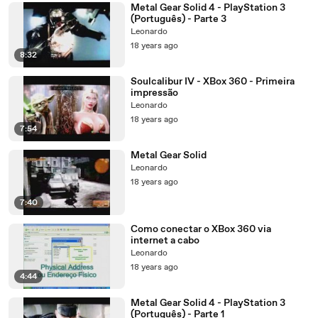
Metal Gear Solid 4 - PlayStation 3
(Português) - Parte 3
Leonardo
18 years ago
8:32
Soulcalibur IV - XBox 360 - Primeira
impressão
Leonardo
18 years ago
7:54
Metal Gear Solid
Leonardo
18 years ago
7:40
Como conectar o XBox 360 via
internet a cabo
Leonardo
18 years ago
4:44
Metal Gear Solid 4 - PlayStation 3
(Português) - Parte 1