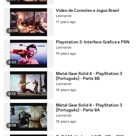
Vídeo da Consoles e Jogos Brasil
Leonardo
17 years ago
10:05
Playstation 3: Interface Gráfica e PSN
Leonardo
18 years ago
9:53
Metal Gear Solid 4 - PlayStation 3
(Português) - Parte 8B
Leonardo
18 years ago
6:13
Metal Gear Solid 4 - PlayStation 3
(Português) - Parte 8A
Leonardo
18 years ago
8:08