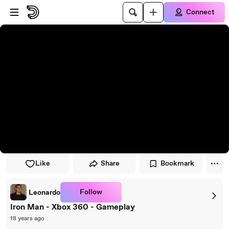
Skip to player
Skip to main content
Connect
Like
Share
Bookmark
Follow
Leonardo
Iron Man - Xbox 360 - Gameplay
18 years ago