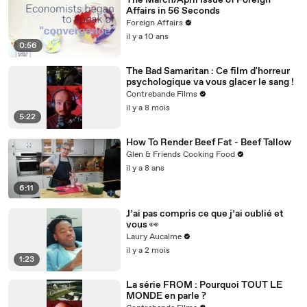
The March/April Issue of Foreign
Affairs in 56 Seconds
Foreign Affairs
il y a 10 ans
0:56
The Bad Samaritan : Ce film d'horreur
psychologique va vous glacer le sang !
Contrebande Films
il y a 8 mois
5:22
How To Render Beef Fat - Beef Tallow
Glen & Friends Cooking Food
il y a 8 ans
6:11
J’ai pas compris ce que j’ai oublié et
vous 👀
Laury Aucalme
il y a 2 mois
1:23
La série FROM : Pourquoi TOUT LE
MONDE en parle ?