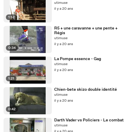
utimuse
il y a 20 ans
1:52
R5 + une caravanne + une pente +
Régis
utimuse
il y a 20 ans
0:34
La Pompe essence - Gag
utimuse
il y a 20 ans
1:21
Chien-bete skizo double identité
utimuse
il y a 20 ans
0:42
Darth Vader vs Policiers - Le combat
utimuse
il y a 20 ans