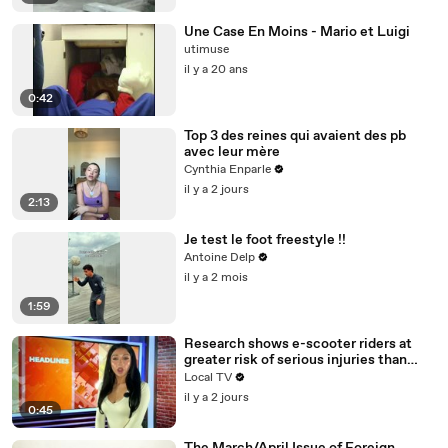
Une Case En Moins - Mario et Luigi
utimuse
il y a 20 ans
0:42
Top 3 des reines qui avaient des pb
avec leur mère
Cynthia Enparle
il y a 2 jours
2:13
Je test le foot freestyle !!
Antoine Delp
il y a 2 mois
1:59
Research shows e-scooter riders at
greater risk of serious injuries than
cyclists and motorcyclists
Local TV
il y a 2 jours
0:45