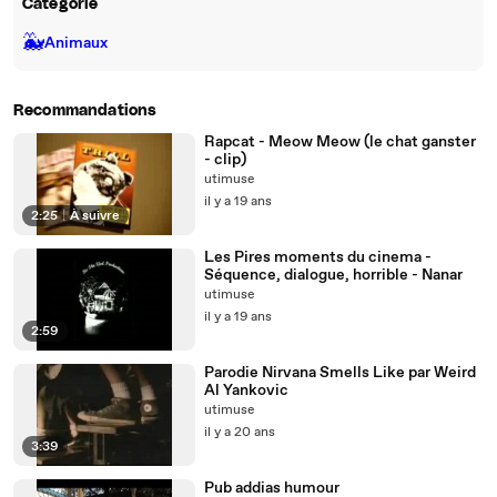
Catégorie
🐳
Animaux
Recommandations
Rapcat - Meow Meow (le chat ganster
- clip)
utimuse
il y a 19 ans
2:25
|
À suivre
Les Pires moments du cinema -
Séquence, dialogue, horrible - Nanar
utimuse
il y a 19 ans
2:59
Parodie Nirvana Smells Like par Weird
Al Yankovic
utimuse
il y a 20 ans
3:39
Pub addias humour