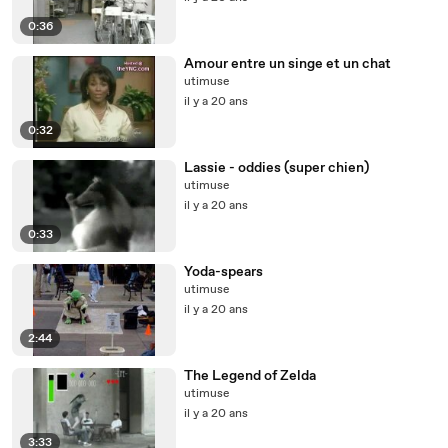
0:36
Amour entre un singe et un chat
utimuse
il y a 20 ans
0:32
Lassie - oddies (super chien)
utimuse
il y a 20 ans
0:33
Yoda-spears
utimuse
il y a 20 ans
2:44
The Legend of Zelda
utimuse
il y a 20 ans
3:33