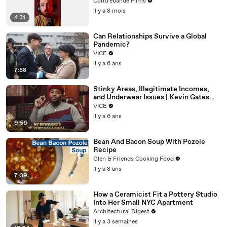
Contrebande Films
il y a 8 mois
4:31
Can Relationships Survive a Global
Pandemic?
VICE
il y a 6 ans
7:58
Stinky Areas, Illegitimate Incomes,
and Underwear Issues | Kevin Gates
Helpline
VICE
il y a 6 ans
9:56
Bean And Bacon Soup With Pozole
Recipe
Glen & Friends Cooking Food
il y a 8 ans
7:09
How a Ceramicist Fit a Pottery Studio
Into Her Small NYC Apartment
Architectural Digest
il y a 3 semaines