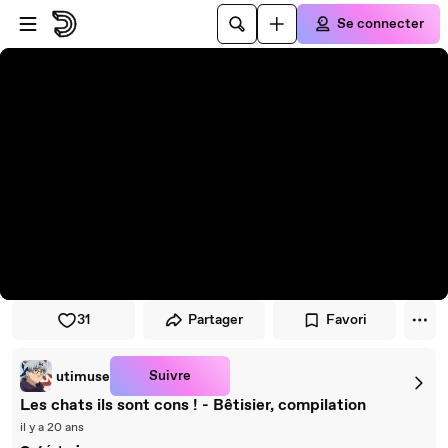
Passer au player
Passer au contenu principal
Se connecter
31
Partager
Favori
Suivre
utimuse
Les chats ils sont cons ! - Bêtisier, compilation
il y a 20 ans