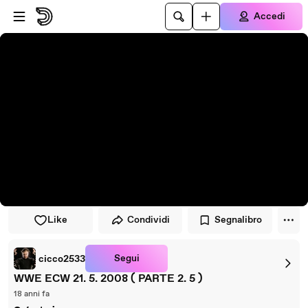
Vai al lettore
Passa al contenuto principale
Accedi
Like
Condividi
Segnalibro
Segui
cicco2533
WWE ECW 21. 5. 2008 ( PARTE 2. 5 )
18 anni fa