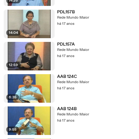
14:26
PDL157B
Rede Mundo Maior
há 17 anos
14:04
PDL157A
Rede Mundo Maior
há 17 anos
12:59
AAB 124C
Rede Mundo Maior
há 17 anos
6:35
AAB 124B
Rede Mundo Maior
há 17 anos
9:55