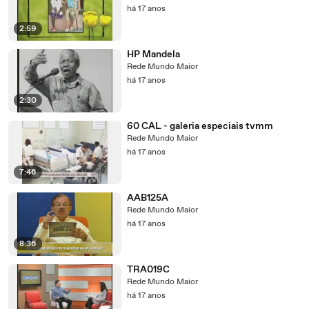
há 17 anos
2:59
HP Mandela
Rede Mundo Maior
há 17 anos
2:30
60 CAL - galeria especiais tvmm
Rede Mundo Maior
há 17 anos
7:46
AAB125A
Rede Mundo Maior
há 17 anos
8:36
TRA019C
Rede Mundo Maior
há 17 anos