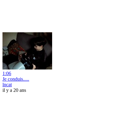
1:06
Je conduis.....
lncat
il y a 20 ans