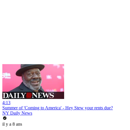
4:13
Summer of 'Coming to America' - Hey Stew your rents due?
NY Daily News
il y a 8 ans