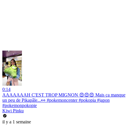
0:14
AAAAAAAH C'EST TROP MIGNON 😍😍😍 Mais ça manque
un peu de Pikapâle...👀 #pokemoncenter #pokopia #japon
#pokemonpokopie
Kiwi Pinku
il y a 1 semaine