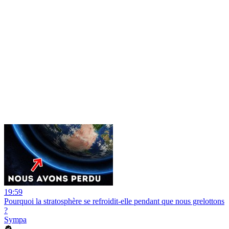
19:59
Pourquoi la stratosphère se refroidit-elle pendant que nous grelottons
?
Sympa