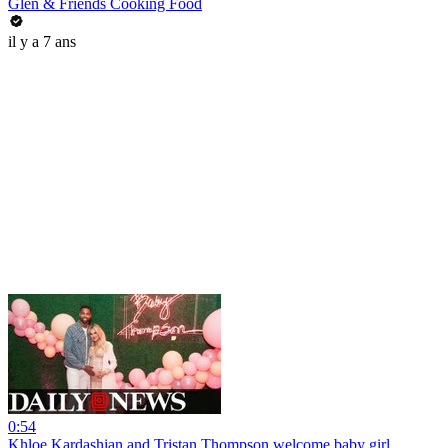
Glen & Friends Cooking Food
il y a 7 ans
0:54
Khloe Kardashian and Tristan Thompson welcome baby girl