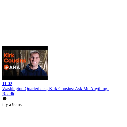
11:02
Washington Quarterback, Kirk Cousins: Ask Me Anything!
Reddit
il y a 9 ans