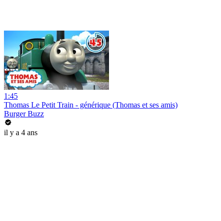
1:45
Thomas Le Petit Train - générique (Thomas et ses amis)
Burger Buzz
il y a 4 ans