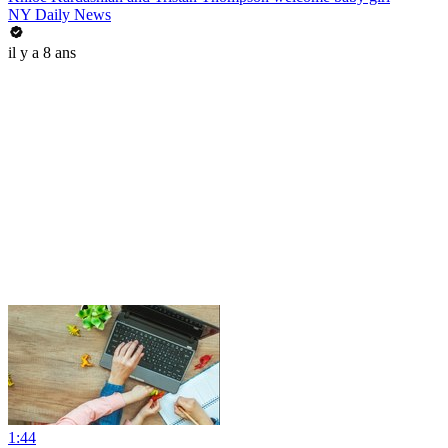
NY Daily News
il y a 8 ans
1:44