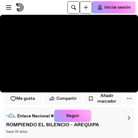
Saltar al reproductor
Saltar al contenido principal
Iniciar sesión
Añadir
Me gusta
Compartir
marcador
Seguir
Enlace Nacional
ROMPIENDO EL SILENCIO - AREQUIPA
hace 18 años