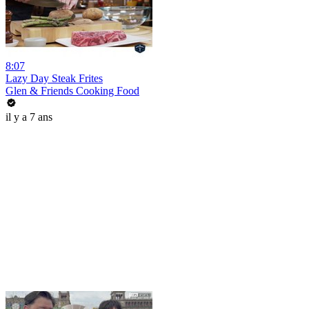
8:07
Lazy Day Steak Frites
Glen & Friends Cooking Food
il y a 7 ans