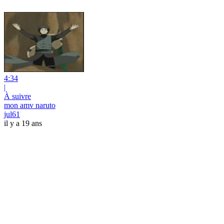
4:34
|
À suivre
mon amv naruto
jul61
il y a 19 ans