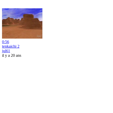
0:56
tenkaichi 2
jul61
il y a 20 ans