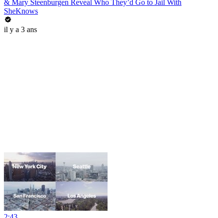
& Mary Steenburgen Reveal Who They’d Go to Jail With
SheKnows
il y a 3 ans
2:43