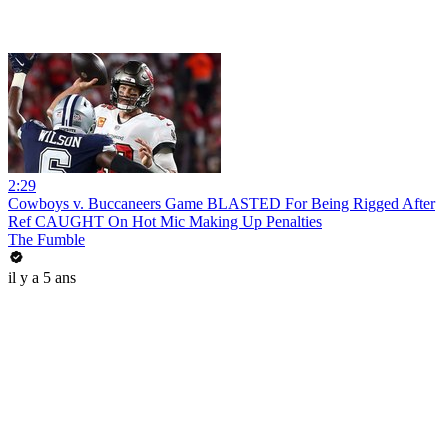
2:29
Cowboys v. Buccaneers Game BLASTED For Being Rigged After
Ref CAUGHT On Hot Mic Making Up Penalties
The Fumble
il y a 5 ans