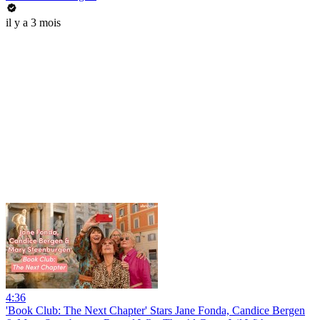
il y a 3 mois
4:36
'Book Club: The Next Chapter' Stars Jane Fonda, Candice Bergen