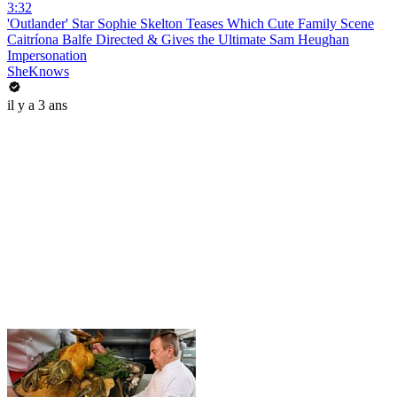
3:32
'Outlander' Star Sophie Skelton Teases Which Cute Family Scene
Caitríona Balfe Directed & Gives the Ultimate Sam Heughan
Impersonation
SheKnows
il y a 3 ans