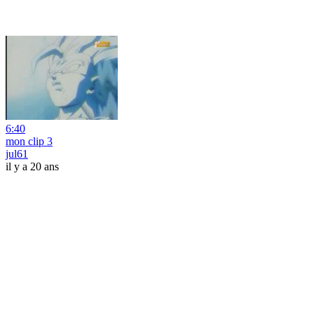
6:40
mon clip 3
jul61
il y a 20 ans