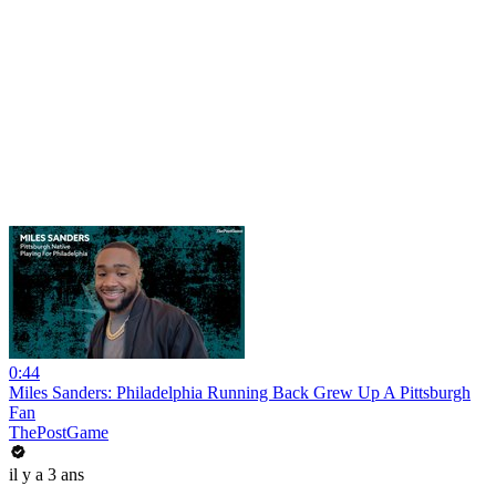
0:44
Miles Sanders: Philadelphia Running Back Grew Up A Pittsburgh
Fan
ThePostGame
il y a 3 ans