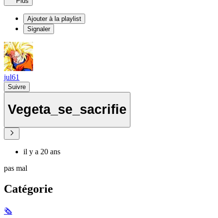
Plus
Ajouter à la playlist
Signaler
jul61
Suivre
Vegeta_se_sacrifie
il y a 20 ans
pas mal
Catégorie
🗞