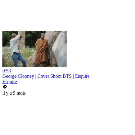
0:53
George Clooney | Cover Shoot BTS | Esquire
Esquire
il y a 9 mois