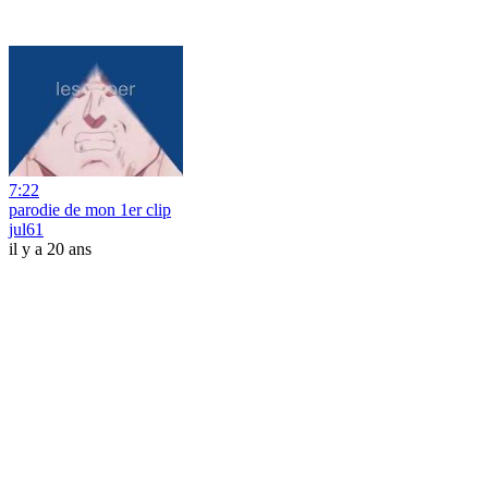
7:22
parodie de mon 1er clip
jul61
il y a 20 ans