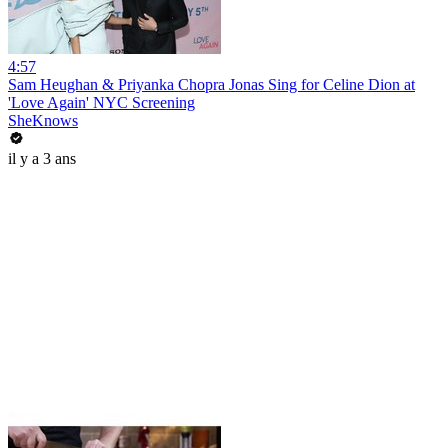
4:57
Sam Heughan & Priyanka Chopra Jonas Sing for Celine Dion at
'Love Again' NYC Screening
SheKnows
il y a 3 ans