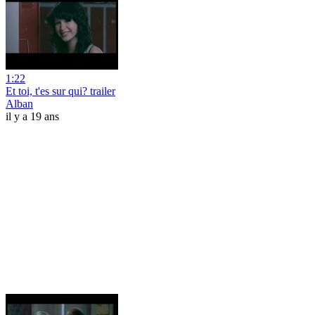
1:22
Et toi, t'es sur qui? trailer
Alban
il y a 19 ans