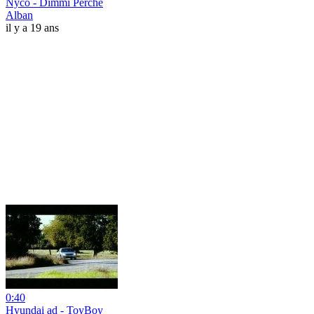
Nyco - Dimmi Perché
Alban
il y a 19 ans
0:40
Hyundai ad - ToyBoy