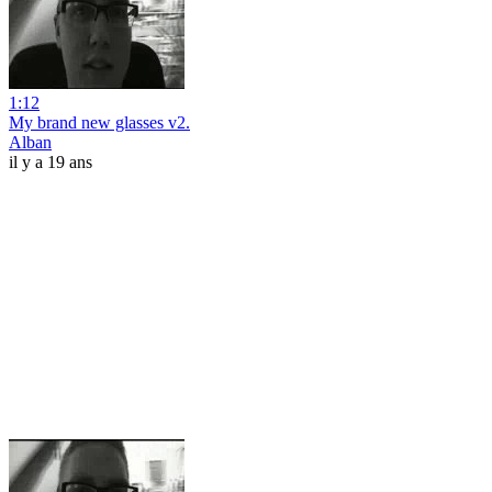
1:12
My brand new glasses v2.
Alban
il y a 19 ans