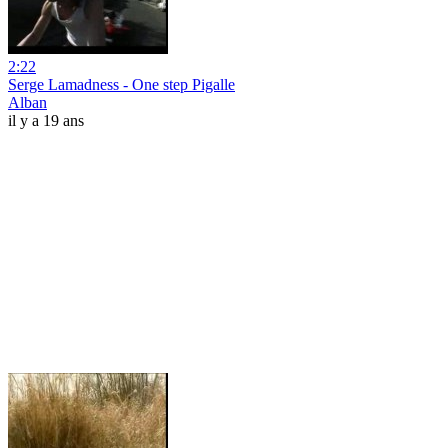
2:22
Serge Lamadness - One step Pigalle
Alban
il y a 19 ans