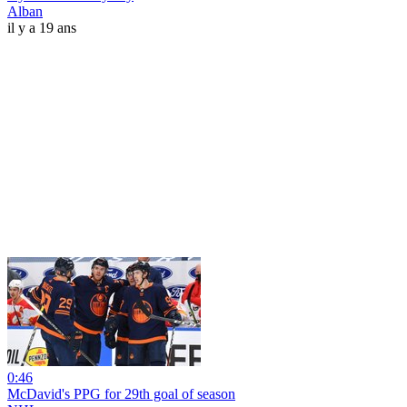
Alban
il y a 19 ans
0:46
McDavid's PPG for 29th goal of season