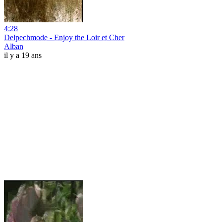
4:28
Delpechmode - Enjoy the Loir et Cher
Alban
il y a 19 ans