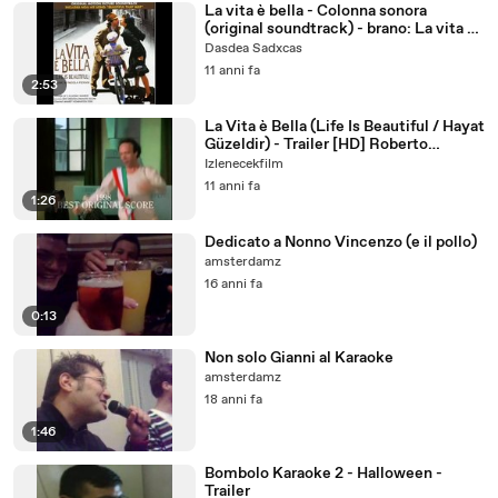
La vita è bella - Colonna sonora
(original soundtrack) - brano: La vita è
bella
Dasdea Sadxcas
11 anni fa
2:53
La Vita è Bella (Life Is Beautiful / Hayat
Güzeldir) - Trailer [HD] Roberto
Benigni, Nicoletta Braschi, Giorgio
Izlenecekfilm
Cantarini, Vincenzo Cerami
11 anni fa
1:26
Dedicato a Nonno Vincenzo (e il pollo)
amsterdamz
16 anni fa
0:13
Non solo Gianni al Karaoke
amsterdamz
18 anni fa
1:46
Bombolo Karaoke 2 - Halloween -
Trailer