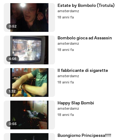
Estate by Bombolo (Trotula)
amsterdamz
18 anni fa
0:52
Bombolo gioca ad Assassin
amsterdamz
18 anni fa
4:56
Il fabbricante di sigarette
amsterdamz
18 anni fa
1:32
Happy Slap Bombi
amsterdamz
18 anni fa
0:55
Buongiorno Principessa!!!!!