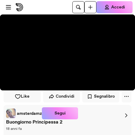
Vai al lettore
Passa al contenuto principale
Accedi
Like
Condividi
Segnalibro
Segui
amsterdamz
Buongiorno Principessa 2
18 anni fa