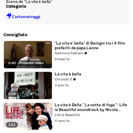
Scena de "La vita è bella"
Categoria
🎥
Cortometraggi
Consigliato
"La vita e' bella" di Benigni tra i 4 film
preferiti da papa Leone
testmonrifdshare
9 mesi fa
0:40
|
Prossimi video
La vita è bella
Chronist.it
3 anni fa
0:59
La vita è Bella " La notte di fuga "- Life
is Beautiful soundtrack by Nicola
Piovani ♫
Life Is Beautiful
11 anni fa
3:52